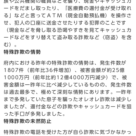
族や公共機関の職員などを騙り、現金やキャッシュカ
ードをだまし取ったり、「医療費の還付金が受け取れ
る」などと言ってＡＴＭ（現金自動預払機）を操作さ
せ、犯人の口座に送金させたりする犯罪のことです
（現金などを脅し取る恐喝やすきを見てキャッシュカ
ードなどをすり替えて盗み取る詐欺など〈窃盗〉を含
む）。
特殊詐欺の情勢
府内における昨年の特殊詐欺の情勢は、発生件数が
1807件（前年比36件増加）、被害金額が約25億
1000万円（前年比約12億4000万円減少）で、被
害金額は一昨年に比べ減少しているものの、発生件数
は過去最多で、極めて深刻な情勢にあります。一昨年
まで多発していた息子を騙ったオレオレ詐欺は減少し
ましたが、還付金などの詐欺やキャッシュカードを狙
った手口が多発しました。
特殊詐欺の未然防止
特殊詐欺の電話を受けた方が自ら詐欺に気づかなかっ