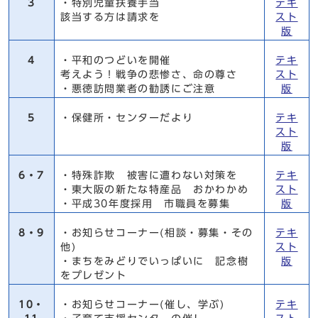
3
・特別児童扶養手当
テキ
該当する方は請求を
スト
版
4
・平和のつどいを開催
テキ
考えよう！戦争の悲惨さ、命の尊さ
スト
・悪徳訪問業者の勧誘にご注意
版
5
・保健所・センターだより
テキ
スト
版
6・7
・特殊詐欺 被害に遭わない対策を
テキ
・東大阪の新たな特産品 おかわかめ
スト
・平成30年度採用 市職員を募集
版
8・9
・お知らせコーナー(相談・募集・その
テキ
他)
スト
・まちをみどりでいっぱいに 記念樹
版
をプレゼント
10・
・お知らせコーナー(催し、学ぶ)
テキ