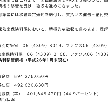
対策室ではこれまで、国民健康保険料の未収金のうち、
債権の移管を受け、徴収を進めてきました。
対象者には移管決定通知を送付し、支払いの催告と納付
保険室保険料課において、積極的な徴収を進めます。理
別対策室 06（4309）3019、ファクス06（4309）
室保険料課 06（4309）3168、ファクス06（4309
険料移管債権（平成26年1月末現在）
金額 894,276,050円
在高 492,630,630円
減額（率） 401,645,420円（44.9パーセント）
執行状況