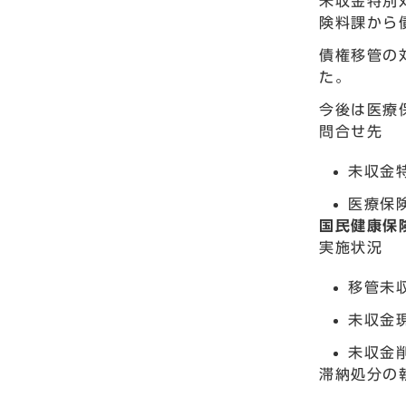
未収金特別
険料課から
債権移管の
た。
今後は医療
問合せ先
未収金特
医療保険
国民健康保
実施状況
移管未収
未収金現
未収金削
滞納処分の