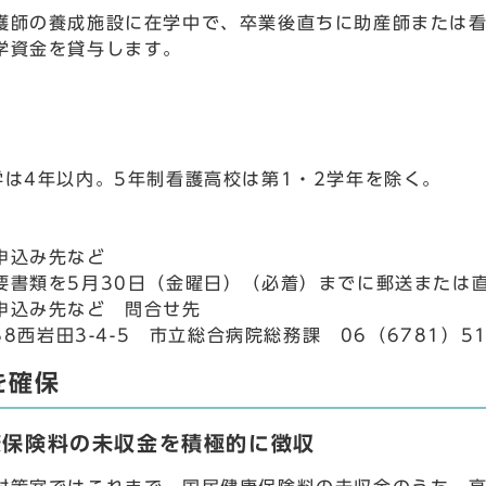
護師の養成施設に在学中で、卒業後直ちに助産師または
学資金を貸与します。
学は4年以内。5年制看護高校は第1・2学年を除く。
申込み先など
要書類を5月30日（金曜日）（必着）までに郵送または
申込み先など 問合せ先
588西岩田3-4-5 市立総合病院総務課 06（6781）5
を確保
康保険料の未収金を積極的に徴収