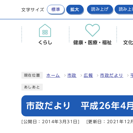
標準
拡大
読み上げ
読み上
文字サイズ
くらし
健康・医療・福祉
文化
ホーム
市政
広報
市政だより
現在位置
あしあと
市政だより 平成26年4月
[公開日：2014年3月31日]
[更新日：2021年12