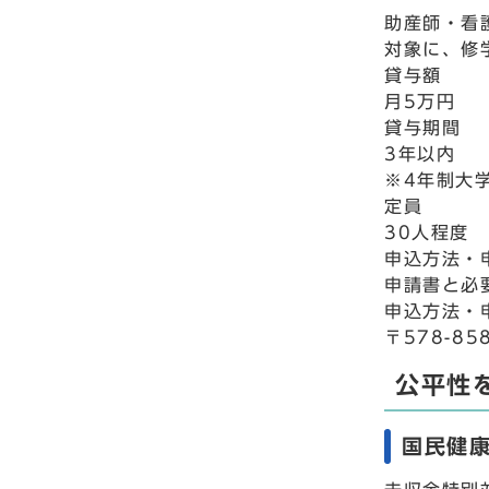
助産師・看
対象に、修
貸与額
月5万円
貸与期間
3年以内
※4年制大
定員
30人程度
申込方法・
申請書と必
申込方法・
〒578-8
公平性
国民健