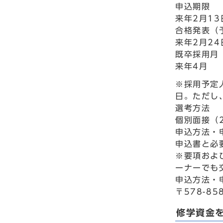
申込期限
来年2月1
合格発表（
来年2月2
既卒採用月
来年4月
※採用予定
日。ただし
選考方法
個別面接（
申込方法・
申込書と必
※要項およ
ーナーでも
申込方法・
〒578-8
修学資金