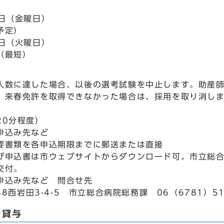
3日（金曜日）
予定）
4日（火曜日）
（最短）
人数に達した場合、以後の選考試験を中止します。助産師
、来春免許を取得できなかった場合は、採用を取り消し
20分程度）
申込み先など
要書類を各申込期限までに郵送または直接
び申込書は市ウェブサイトからダウンロード可。市立総
交付。
申込み先など 問合せ先
588西岩田3-4-5 市立総合病院総務課 06（6781）5
を貸与