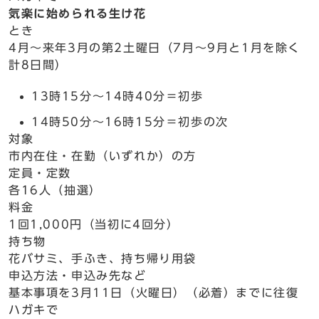
気楽に始められる生け花
とき
4月～来年3月の第2土曜日（7月～9月と1月を除く
計8日間）
13時15分～14時40分＝初歩
14時50分～16時15分＝初歩の次
対象
市内在住・在勤（いずれか）の方
定員・定数
各16人（抽選）
料金
1回1,000円（当初に4回分）
持ち物
花バサミ、手ふき、持ち帰り用袋
申込方法・申込み先など
基本事項を3月11日（火曜日）（必着）までに往復
ハガキで