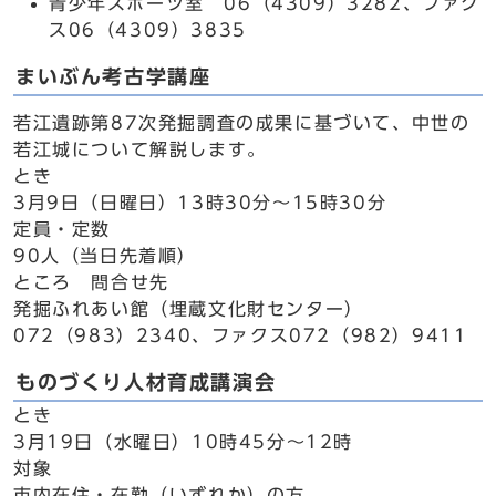
青少年スポーツ室 06（4309）3282、ファク
ス06（4309）3835
まいぶん考古学講座
若江遺跡第87次発掘調査の成果に基づいて、中世の
若江城について解説します。
とき
3月9日（日曜日）13時30分～15時30分
定員・定数
90人（当日先着順）
ところ 問合せ先
発掘ふれあい館（埋蔵文化財センター）
072（983）2340、ファクス072（982）9411
ものづくり人材育成講演会
とき
3月19日（水曜日）10時45分～12時
対象
市内在住・在勤（いずれか）の方