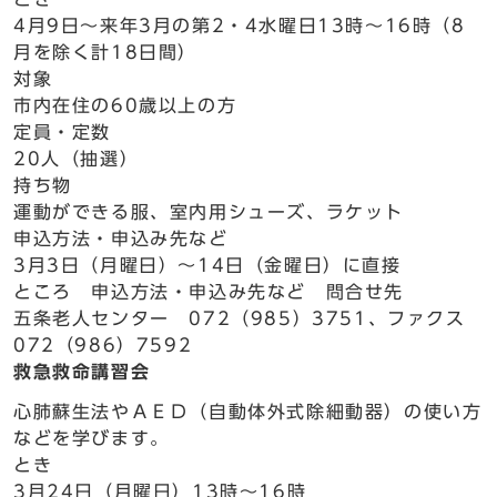
4月9日～来年3月の第2・4水曜日13時～16時（8
月を除く計18日間）
対象
市内在住の60歳以上の方
定員・定数
20人（抽選）
持ち物
運動ができる服、室内用シューズ、ラケット
申込方法・申込み先など
3月3日（月曜日）～14日（金曜日）に直接
ところ 申込方法・申込み先など 問合せ先
五条老人センター 072（985）3751、ファクス
072（986）7592
救急救命講習会
心肺蘇生法やＡＥＤ（自動体外式除細動器）の使い方
などを学びます。
とき
3月24日（月曜日）13時～16時