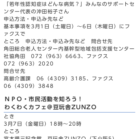
「若年性認知症はどんな病気？」みんなのサポートセ
ンター代表の沖田裕子さん
申込方法・申込み先など
基本事項を3月1日（土曜日）～6日（木曜日）にフ
ァクスで
ところ 申込方法・申込み先など 問合せ先
角田総合老人センター内基幹型地域包括支援センター
社協角田 072（963）6663、ファクス
072（963）2020
問合せ先
高齢介護課 06（4309）3185、ファクス
06（4309）3848
ＮＰＯ・市民活動を知ろう！
わくわくカフェ＠豆玩舎ZUNZO
とき
3月7日（金曜日）18時～20時
ところ
宮本順三記念館 豆玩舎ZUNZO（下小阪5）