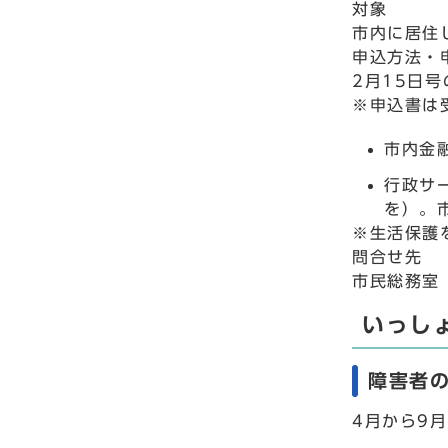
対象
市内に居住
申込方法・
2月15日
※申込書は
市内金
行政サ
を）。
※生活保護
問合せ先
市民総務室 
いっし
障害者
4月から9