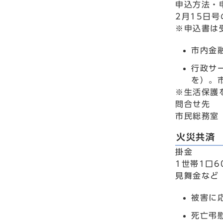
申込方法・
2月15日
※申込書は
市内金
行政サ
を）。
※生活保護
問合せ先
市民総務室 
火災共済
掛金
1世帯1口6
見舞金など
被害に
死亡弔