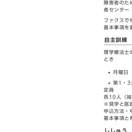
障害者のた
者センター（
ファクスで
基本事項を
自主訓練
理学療法士
とき
月曜日（
第1・3
定員
各10人（
※見学と医
申込方法・
基本事項と
ししゅう