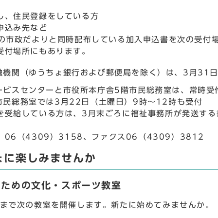
し、住民登録をしている方
申込み先など
号の市政だよりと同時配布している加入申込書を次の受付
受付場所にもあります。
融機関（ゆうちょ銀行および郵便局を除く）は、3月31
ービスセンターと市役所本庁舎5階市民総務室は、常時受
市民総務室では3月22日（土曜日）9時～12時も受付
を受給している方は、3月末ごろに福祉事務所が発送する
06（4309）3158、ファクス06（4309）3812
ょに楽しみませんか
のための文化・スポーツ教室
月まで次の教室を開催します。新たに始めてみませんか。