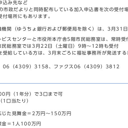
申込み先など
号の市政だよりと同時配布している加入申込書を次の受付
受付場所にもあります。
融機関（ゆうちょ銀行および郵便局を除く）は、3月31
ービスセンターと市役所本庁舎5階市民総務室は、常時受
市民総務室では3月22日（土曜日）9時～12時も受付
を受給している方は、3月末ごろに福祉事務所が発送する
06（4309）3158、ファクス06（4309）3812
00円（1年分）で3口まで可
（1口当たり）
応じた見舞金＝2万円～150万円
慰金＝1人100万円