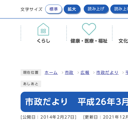
標準
拡大
読み上げ
読み上
文字サイズ
くらし
健康・医療・福祉
文化
ホーム
市政
広報
市政だより
現在位置
あしあと
市政だより 平成26年3月
[公開日：2014年2月27日]
[更新日：2021年12