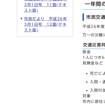
一年間
3月1日号 11面(テキ
スト版)
市民交
市政だより 平成26年
3月1日号 12面(テキ
平成26年
スト版)
万一の災難
交通災害
掛金
1人につき
見舞金など
死亡に
入院・
入院付
対象
市内に居住