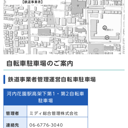
自転車駐車場のご案内
鉄道事業者管理運営自転車駐車場
河内花園駅高架下第1・第2自転車
駐車場
管理者
ミディ総合管理株式会社
連絡先
06-6776-3040