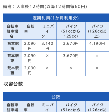
備考：入庫後12時間(以降12時間毎60円)
定期利用(1か月利用分)
自転車
自転
ミニバ
バイク
バイク
駐車場
車
イ
(51ccから
(126cc以
名
ク
125cc)
上)
荒本駅
2,090
3,140
3,670円
4,190円
南
円
円
荒本駅
2,090
×
3,670円
×
東
円
荒本駅
2,090
×
×
×
西
円
収容台数
台数
自転車
自転
ミニバ
バイク
バイク
駐車場
車
イ
(51ccから
(126cc以