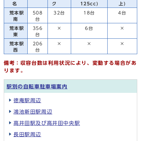
名
ク
125cc)
上)
荒本駅
508
32台
18台
4台
南
台
荒本駅
356
×
6台
×
東
台
荒本駅
206
×
×
×
西
台
備考：収容台数は利用状況により、変動する場合があ
ります。
駅別の自転車駐車場案内
徳庵駅周辺
鴻池新田駅周辺
高井田駅及び高井田中央駅
長田駅周辺