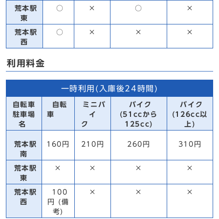
荒本駅
○
×
○
×
東
荒本駅
○
×
×
×
西
利用料金
一時利用(入庫後24時間)
自転車
自転
ミニバ
バイク
バイク
駐車場
車
イ
(51ccから
(126cc以
名
ク
125cc)
上)
荒本駅
160円
210円
260円
310円
南
荒本駅
×
×
×
×
東
荒本駅
100
×
×
×
西
円 (備
考)