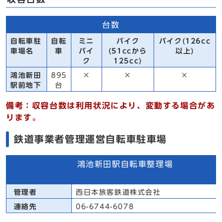
台数
自転車駐
自転
ミニ
バイク
バイク(126cc
車場名
車
バイ
(51ccから
以上)
ク
125cc)
鴻池新田
895
×
×
×
駅前地下
台
備考：収容台数は利用状況により、変動する場合があ
ります。
鉄道事業者管理運営自転車駐車場
鴻池新田駅自転車整理場
管理者
西日本旅客鉄道株式会社
連絡先
06-6744-6078