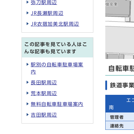
弥刀駅周辺
JR長瀬駅周辺
JR衣摺加美北駅周辺
この記事を見ている人はこ
んな記事も見ています
駅別の自転車駐車場案
自転車
内
長田駅周辺
鉄道事
荒本駅周辺
エ
無料自転車駐車場案内
吉田駅周辺
管理者
連絡先