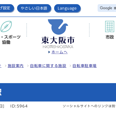
げ設定
やさしい日本語
Language
・スポーツ
市政
協働
ホームへ
介
施設案内
自転車に関する施設
自転車駐車場
駅
日]
ID:5964
ソーシャルサイトへのリンクは別