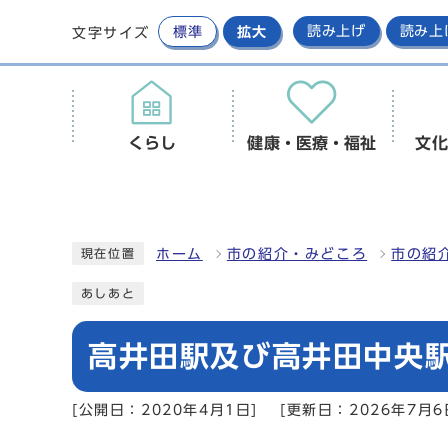
標準
拡大
読み上げ
読み上
文字サイズ
くらし
健康・医療・福祉
文化
ホーム
市の紹介・みどころ
市の紹
現在位置
あしあと
高井田駅及び高井田中央
[公開日：2020年4月1日]
[更新日：2026年7月6