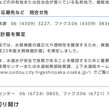
どの共有地または自治会が借りている私有地で、植栽地
・応募先など 問合せ先
 06（4309）3227、ファクス06（4309）383
査計画を策定
では、水質検査の適正化や透明性を確保するため、検査
成23年度水質検査計画」を策定しました。
、水道水が安全で良質であることを確認するために重要
管理センターまたは水道総務部総務課、上下水道局ホー
www.suidou.city.higashiosaka.osaka.jp/）
ター 06（6724）0805、ファクス06（6721）7
切り開け