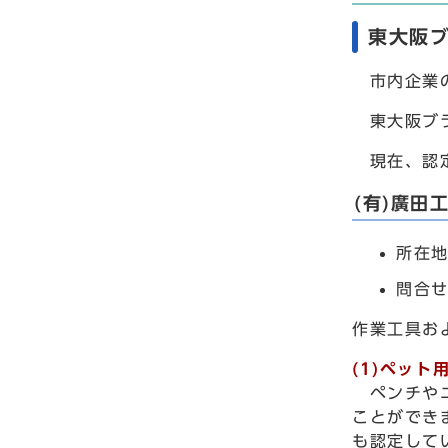
東大阪
市内企業の
東大阪ブラ
現在、認定
(有)廣田
所在
問合せ
作業工具お
(1)ペッ
ペンチやニ
ことができ
も認定して