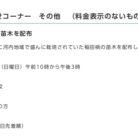
せコーナー その他 （料金表示のないも
の苗木を配布
河内地域で盛んに栽培されていた稲田桃の苗木を配布
（日曜日）午前10時から午後3時
校
の方
日先着順）