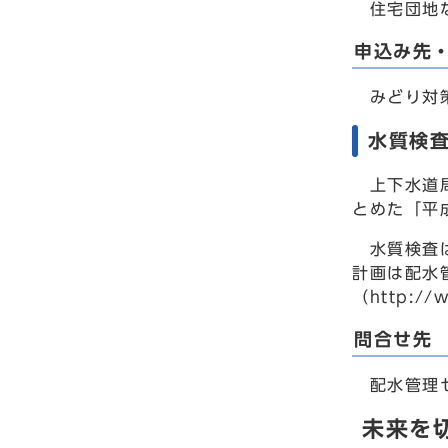
住宅団地な
申込み先
みどり対策課
水質検
上下水道局
とめた「平
水質検査は
計画は配水
（http://
問合せ先
配水管理セン
未来を