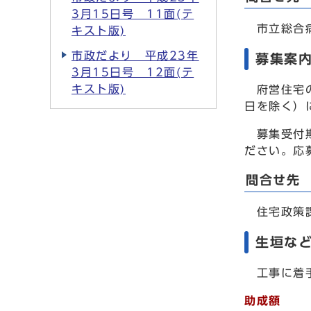
3月15日号 11面(テ
市立総合病院
キスト版)
市政だより 平成23年
募集案
3月15日号 12面(テ
キスト版)
府営住宅の
日を除く）
募集受付期
ださい。応
問合せ先
住宅政策課 
生垣な
工事に着手
助成額