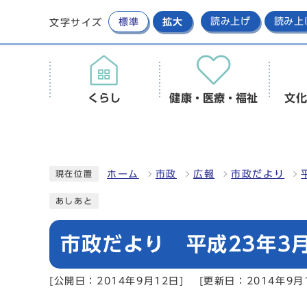
標準
拡大
読み上げ
読み上
文字サイズ
くらし
健康・医療・福祉
文化
ホーム
市政
広報
市政だより
現在位置
あしあと
市政だより 平成23年3月
[公開日：2014年9月12日]
[更新日：2014年9月