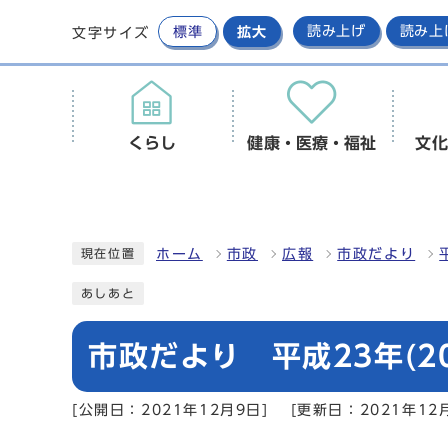
標準
拡大
読み上げ
読み上
文字サイズ
くらし
健康・医療・福祉
文化
ホーム
市政
広報
市政だより
現在位置
あしあと
市政だより 平成23年(20
[公開日：2021年12月9日]
[更新日：2021年12