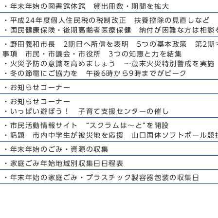
・年末年始の図書館休館 貸出冊数・期間を拡大
・平成24年度個人住民税の税制改正 扶養控除の見直しなど
・国民健康保険・後期高齢者医療保健 納付が困難な方は相談
・野田義和市長 2期目へ所信を表明 5つの基本政策 第2期
事項 市民・市議会・市役所 3つの知恵と力を結集
・火災予防の意識を高めましょう ～歳末火災特別警戒を実施
・冬の節電にご協力を 午後6時から9時までがピーク
・お知らせコーナー
・お知らせコーナー
・いっぱい遊ぼう！ 子育て支援センターの催し
・市民活動情報サイト “スクラムは～と”を開設
・話題 市内中学生が被災地を応援 山口国体ソフトボール競
・年末年始のごみ・資源の収集
・家庭ごみ年始地域別収集日日程表
・年末年始の家庭ごみ・プラスチック製容器包装の収集日