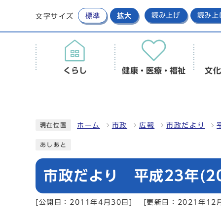
標準
拡大
読み上げ
読み上
文字サイズ
くらし
健康・医療・福祉
文化
ホーム
市政
広報
市政だより
現在位置
あしあと
市政だより 平成23年(20
[公開日：2011年4月30日]
[更新日：2021年12