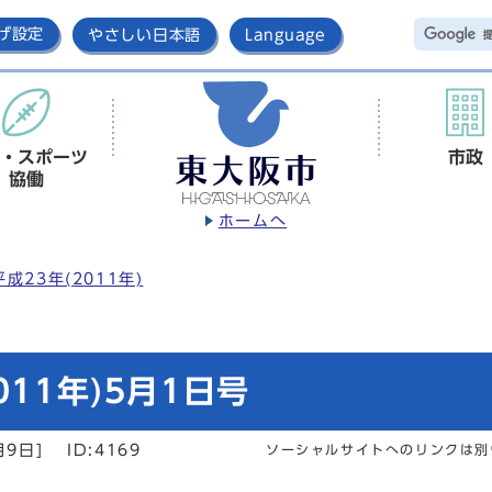
げ設定
やさしい日本語
Language
・スポーツ
市政
協働
ホームへ
平成23年(2011年)
11年)5月1日号
月9日]
ID:4169
ソーシャルサイトへのリンクは別