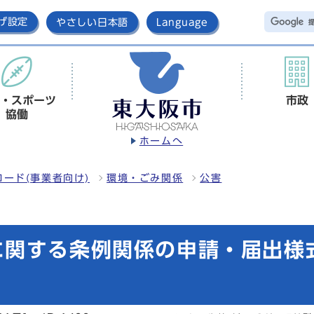
げ設定
やさしい日本語
Language
・スポーツ
市政
協働
ホームへ
ード(事業者向け)
環境・ごみ関係
公害
に関する条例関係の申請・届出様