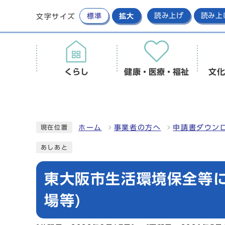
標準
拡大
読み上げ
読み上
文字サイズ
くらし
健康・医療・福祉
文化
ホーム
事業者の方へ
申請書ダウンロ
現在位置
あしあと
東大阪市生活環境保全等
場等)