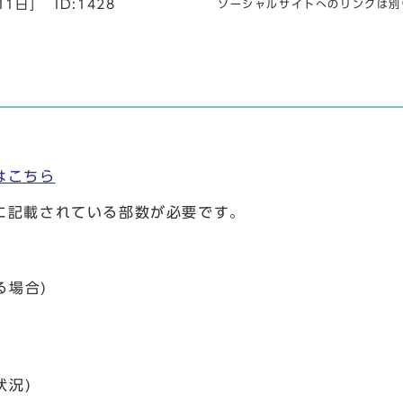
11日]
ID:1428
ソーシャルサイトへのリンクは別
はこちら
に記載されている部数が必要です。
る場合)
状況)