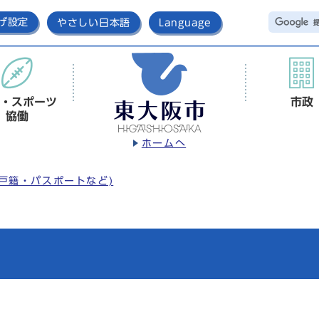
げ設定
やさしい日本語
Language
・スポーツ
市政
協働
ホームへ
戸籍・パスポートなど)