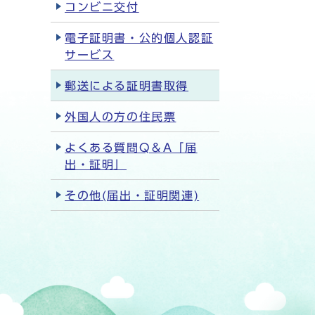
コンビニ交付
電子証明書・公的個人認証
サービス
郵送による証明書取得
外国人の方の住民票
よくある質問Q＆A「届
出・証明」
その他(届出・証明関連)