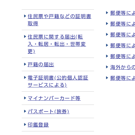
郵便等に
住民票や戸籍などの証明書
取得
郵便等に
郵便等に
住民票に関する届出(転
入・転居・転出・世帯変
郵便等に
更)
郵便等に
戸籍の届出
海外から
電子証明書(公的個人認証
郵便等に
サービスによる)
マイナンバーカード等
パスポート(旅券)
印鑑登録