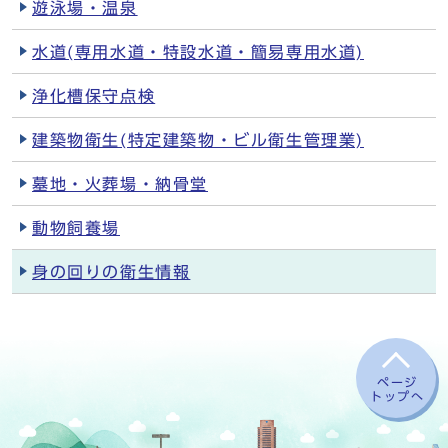
遊泳場・温泉
水道(専用水道・特設水道・簡易専用水道)
浄化槽保守点検
建築物衛生(特定建築物・ビル衛生管理業)
墓地・火葬場・納骨堂
動物飼養場
身の回りの衛生情報
ページ
トップへ