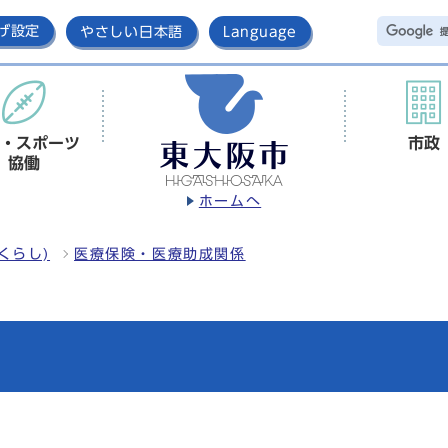
げ設定
やさしい日本語
Language
・スポーツ
市政
協働
ホームへ
くらし)
医療保険・医療助成関係