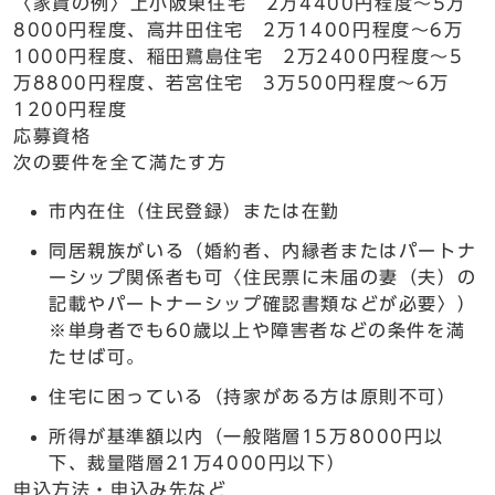
〈家賃の例〉上小阪東住宅 2万4400円程度～5万
8000円程度、高井田住宅 2万1400円程度～6万
1000円程度、稲田鷺島住宅 2万2400円程度～5
万8800円程度、若宮住宅 3万500円程度～6万
1200円程度
応募資格
次の要件を全て満たす方
市内在住（住民登録）または在勤
同居親族がいる（婚約者、内縁者またはパートナ
ーシップ関係者も可〈住民票に未届の妻（夫）の
記載やパートナーシップ確認書類などが必要〉）
※単身者でも60歳以上や障害者などの条件を満
たせば可。
住宅に困っている（持家がある方は原則不可）
所得が基準額以内（一般階層15万8000円以
下、裁量階層21万4000円以下）
申込方法・申込み先など