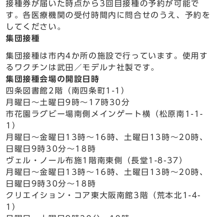
接種券が届いた時点から3回目接種の予約が可能で
す。各医療機関の受付時間内に問合せのうえ、予約を
してください。
集団接種
集団接種は市内4か所の施設で行っています。使用す
るワクチンは武田／モデルナ社製です。
集団接種会場の開設日時
四条図書館2階（南四条町1-1）
月曜日～土曜日9時～17時30分
市花園ラグビー場南側メインゲート横（松原南1-1-
1）
月曜日～金曜日13時～16時、土曜日13時～20時、
日曜日9時30分～18時
ヴェル・ノール布施1階南東側（長堂1-8-37）
月曜日～金曜日13時～16時、土曜日13時～20時、
日曜日9時30分～18時
クリエイション・コア東大阪南館3階（荒本北1-4-
1）