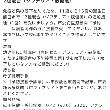
2種混合（ジフテリア・破傷風）
免疫効果の低下を防ぐため、11歳から13歳の誕生日
前日までに2種混合（ジフテリア・破傷風）の追加接
種（1回）を受けましょう。市委託医療機関に予約
し、保護者同伴のうえ接種を受けてください。なお、
本市では小学校6年生で受けることを標準としていま
す。
対象
幼児期に3種混合（百日せき・ジフテリア・破傷風）
または2種混合の予防接種の第1期を完了した方（完
了していない方はご相談ください）
持ち物
母子健康手帳
※「予防接種予診票」は市委託医療機関で配布。市委
託医療機関は市ウェブサイトをご覧いただくか、お問
合せください。
問合せ先
母子保健・感染症課 072（970）5820、ファク