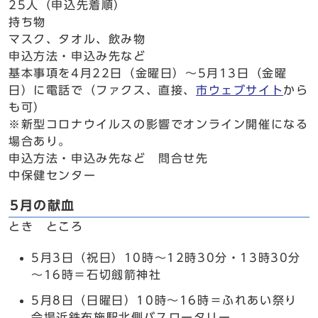
25人（申込先着順）
持ち物
マスク、タオル、飲み物
申込方法・申込み先など
基本事項を4月22日（金曜日）～5月13日（金曜
日）に電話で（ファクス、直接、
市ウェブサイト
から
も可）
※新型コロナウイルスの影響でオンライン開催になる
場合あり。
申込方法・申込み先など 問合せ先
中保健センター
5月の献血
とき ところ
5月3日（祝日）10時～12時30分・13時30分
～16時＝石切劔箭神社
5月8日（日曜日）10時～16時＝ふれあい祭り
会場近鉄布施駅北側バスロータリー