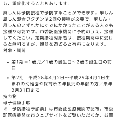
し、重症化することもあります。
麻しんは予防接種で予防することができます。麻しん
風しん混合ワクチンは2回の接種が必要で、麻しん・
風しんのいずれかにすでにかかったことがある人でも
接種が可能です。市委託医療機関に予約のうえ、接種
してください。定期接種対象者は、接種期間中に受け
ると無料ですが、期間を過ぎると有料になります。
対象・期間
第1期＝1歳児／1歳の誕生日～2歳の誕生日の前
日
第2期＝平成28年4月2日～平成29年4月1日生
まれの幼稚園や保育所の年長児の年齢の方／来年
3月31日まで
持ち物
母子健康手帳
※「予防接種予診票」は市委託医療機関で配布。市委
託医療機関は市ウェブサイトをご覧いただくか、お問