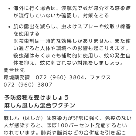
海外に行く場合は、渡航先で蚊が媒介する感染症
が流行していないか確認し、対策をとる
肌の露出を減らし、虫よけスプレーや蚊取り線香
を使用する
※殺虫剤は一時的な効果しかありません。また使
い過ぎると人体や環境への影響も起こりえます。
殺虫剤はあくまでも補助的に使用し、蚊の発生自
体を抑え、蚊に刺されない対策をしましょう。
問合せ先
環境薬務課 072（960）3804、ファクス
072（960）3807
予防接種を受けましょう
麻しん風しん混合ワクチン
麻しん（はしか）は感染力が非常に強く、免疫のない
人が感染すると、ほぼ100パーセント発症するとい
われています。肺炎や脳炎などの合併症を引き起こ