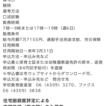
随時
選考方法
口述試験
勤務時間
7時～9時または17時～19時（週6日）
勤務条件
給与月額7万7155円、通勤手当別途支給、労災保険
任用期間
任用開始日～来年3月31日
申込方法・申込み先など
申込書と保育士証または幼稚園教諭免許の原本、返信
用封筒（84円切手貼付）を直接
※申込書は市ウェブサイトからダウンロード可。
申込方法・申込み先など 問合せ先
学校教育推進室 06（4309）3270、ファクス
06（4309）3838
住宅困窮度評定による