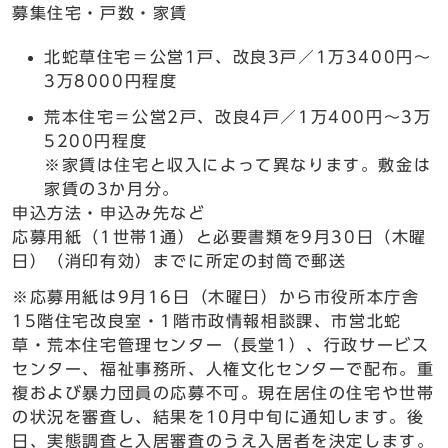
募集住宅・戸数・家賃
北蛇草住宅＝公営1戸、改良3戸／1万3400円～
3万8000円程度
荒本住宅＝公営2戸、改良4戸／1万400円～3万
5200円程度
※家賃は住宅と収入によって異なります。敷金は
家賃の3か月分。
申込方法・申込み先など
応募用紙（1世帯1通）と必要書類を9月30日（木曜
日）（消印有効）までに所定の封筒で郵送
※応募用紙は9月16日（木曜日）から市役所本庁舎
15階住宅改良室・1階市政情報相談課、市営北蛇
草・荒本住宅管理センター（長堂1）、行政サービス
センター、福祉事務所、人権文化センターで配布。重
複および暴力団員の応募不可。現在居住の住宅や世帯
の状況を審査し、結果を10月中旬に通知します。後
日、実態調査と入居審査のうえ入居者を決定します。