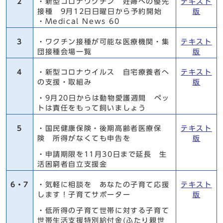
2
・新型コロナワクチン 妊婦への優先
テキスト
接種 9月12日日曜日から予約開始
版
・Medical News 60
3
・ワクチン接種が可能な医療機関・集
テキスト
団接種会場一覧
版
4
・新型コロナウイルス 自宅療養者へ
テキスト
の支援・取組み
版
・9月20日からは動物愛護週間 ペッ
トは責任をもって飼いましょう
5
・国民健康保険・後期高齢者医療保
テキスト
険 所得がなくても申告を
版
・申請期限を11月30日まで延長 生
活困窮者自立支援金
6・7
・気軽に相談を あなたの子育て応援
テキスト
します！子育てサポーター
版
・低所得の子育て世帯に対する子育て
世帯生活支援特別給付金(ふたり親世