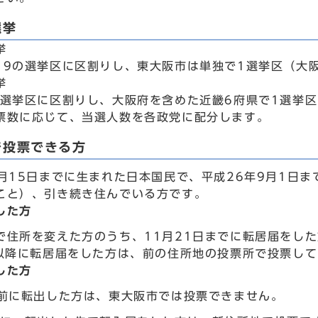
選挙
挙
19の選挙区に区割りし、東大阪市は単独で1選挙区（大
挙
の選挙区に区割りし、大阪府を含めた近畿6府県で1選挙
票数に応じて、当選人数を各政党に配分します。
で投票できる方
2月15日までに生まれた日本国民で、平成26年9月1日
こと）、引き続き住んでいる方です。
した方
で住所を変えた方のうち、11月21日までに転居届をし
日以降に転居届をした方は、前の住所地の投票所で投票し
した方
以前に転出した方は、東大阪市では投票できません。