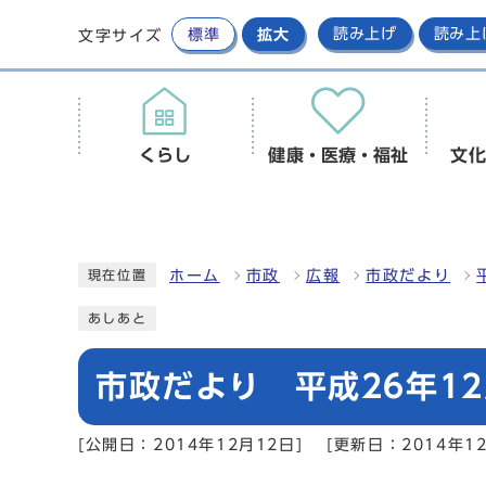
標準
拡大
読み上げ
読み上
文字サイズ
くらし
健康・医療・福祉
文化
ホーム
市政
広報
市政だより
現在位置
あしあと
市政だより 平成26年12
[公開日：2014年12月12日]
[更新日：2014年12