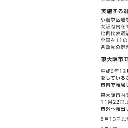
実施する
小選挙区選
大阪府内を
比例代表選
全国を11
各政党の得
東大阪市
平成6年1
をしている
市内で転居
東大阪市内
11月22
市外へ転出
8月13日