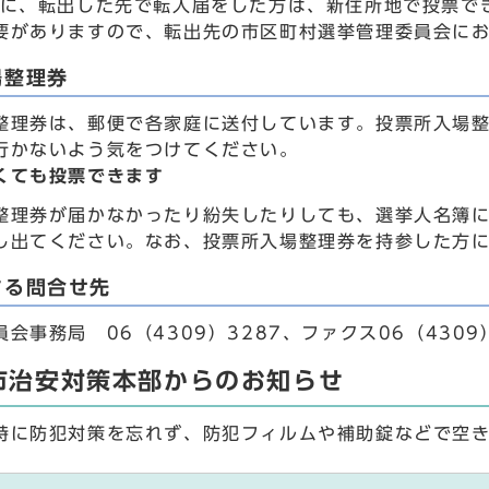
でに、転出した先で転入届をした方は、新住所地で投票で
要がありますので、転出先の市区町村選挙管理委員会に
場整理券
整理券は、郵便で各家庭に送付しています。投票所入場
行かないよう気をつけてください。
くても投票できます
整理券が届かなかったり紛失したりしても、選挙人名簿
し出てください。なお、投票所入場整理券を持参した方
する問合せ先
会事務局 06（4309）3287、ファクス06（4309）
市治安対策本部からのお知らせ
特に防犯対策を忘れず、防犯フィルムや補助錠などで空