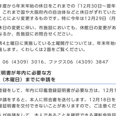
年度から年末年始の休日をこれまでの「12月30日～翌年
。これまで国や大阪府内の自治体などと休日がずれてい
ことにより変更するものです。特に今年は12月29日（
休日の変更に伴い、市施設においても、休館日の変更が
なるか、各施設にお問合せください。
第4土曜日に実施している土曜開庁については、年末年始
施します。くわしくは2面をご覧ください。
06（4309）3016、ファクス06（4309）3847
証明書が年内に必要な方
日（木曜日）までに申請を
登録をして、年内に印鑑登録証明書が必要な方は、12月
申請をすると、本人に照会書を送付します。12月18日
録証明書を交付できないことがありますので、ご注意く
人が申請をして、本人であることを確認できる運転免許