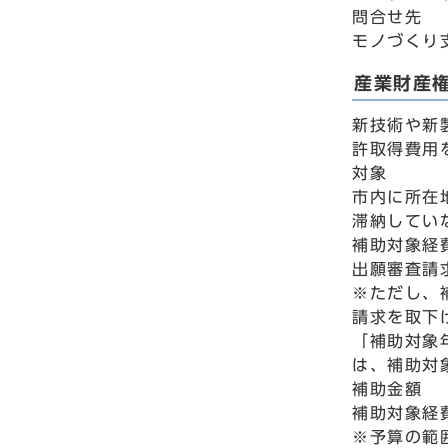
問合せ先
モノづくり支
産業財産
新技術や新
許取得費用
対象
市内に所在
滞納してい
補助対象経
出願審査請
※ただし、
請求を取下
「補助対象
は、補助対
補助金額
補助対象経
※予算の範