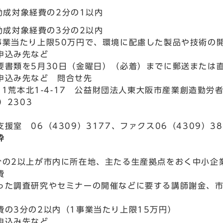
助成対象経費の2分の1以内
助成対象経費の3分の2以内
事業当たり上限50万円で、環境に配慮した製品や技術の開
申込み先など
要書類を5月30日（金曜日）（必着）までに郵送または
申込み先など 問合せ先
011荒本北1-4-17 公益財団法人東大阪市産業創造勤労
）2303
援室 06（4309）3177、ファクス06（4309）38
枠
分の2以上が市内に所在地、主たる生産拠点をおく中小企
費
った調査研究やセミナーの開催などに要する講師謝金、
費の3分の2以内（1事業当たり上限15万円）
申込み先など