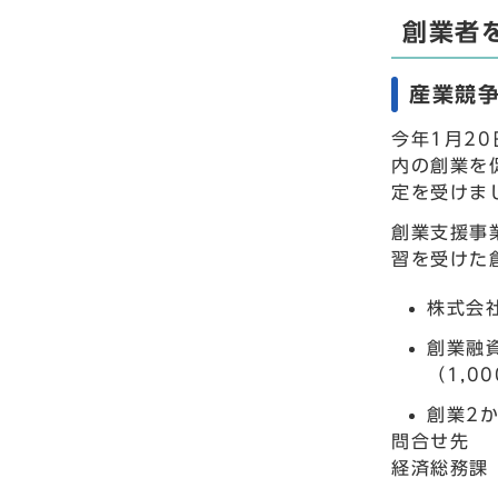
創業者
産業競
今年1月2
内の創業を
定を受けま
創業支援事
習を受けた
株式会
創業融
（1,0
創業2
問合せ先
経済総務課 