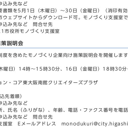
申込み先など
要書類を5月1日（木曜日）～30日（金曜日）（消印有
市ウェブサイトからダウンロード可。モノづくり支援室
申込み先など 問合せ先
521市役所モノづくり支援室
施策説明会
制度を含めたモノづくり企業向け施策説明会を開催しま
木曜日）14時～15時30分、16日（金曜日）18時30分
ョン・コア東大阪南館クリエイターズプラザ
申込先着順）
申込み先など
所、氏名（ふりがな）、年齢、電話・ファクス番号を電
申込み先など 問合せ先
室 Eメールアドレス monodukuri@city.higashios