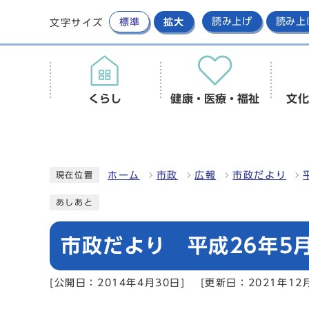
標準
拡大
読み上げ
読み上
文字サイズ
くらし
健康・医療・福祉
文化
ホーム
市政
広報
市政だより
現在位置
あしあと
市政だより 平成26年5月
[公開日：2014年4月30日]
[更新日：2021年12