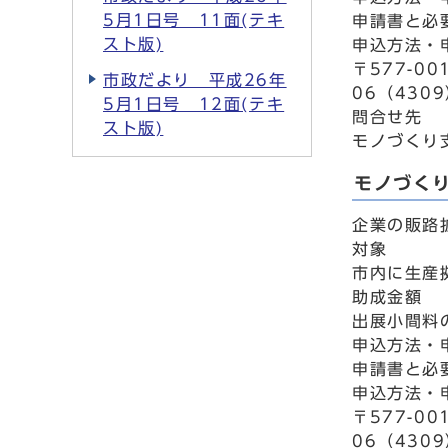
5月1日号 11面(テキ
申請書と必
スト版)
申込方法・
〒577-0
市政だより 平成26年
06（4309
5月1日号 12面(テキ
問合せ先
スト版)
モノづくり支
モノづく
企業の販路
対象
市内に生産
助成金額
出展小間料
申込方法・
申請書と必
申込方法・
〒577-0
06（4309