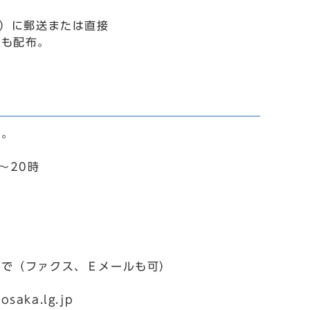
効）に郵送または直接
でも配布。
す。
～20時
話で（ファクス、Ｅメールも可）
aka.lg.jp