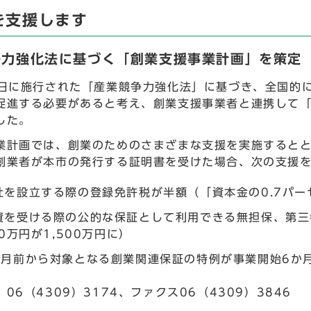
を支援します
争力強化法に基づく「創業支援事業計画」を策定
0日に施行された「産業競争力強化法」に基づき、全国的
促進する必要があると考え、創業支援事業者と連携して「
した。
業計画では、創業のためのさまざまな支援を実施すると
創業者が本市の発行する証明書を受けた場合、次の支援
社を設立する際の登録免許税が半額（「資本金の0.7パー
資を受ける際の公的な保証として利用できる無担保、第三
00万円が1,500万円に）
か月前から対象となる創業関連保証の特例が事業開始6か
06（4309）3174、ファクス06（4309）3846