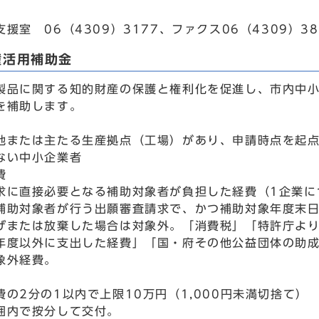
援室 06（4309）3177、ファクス06（4309）38
権活用補助金
製品に関する知的財産の保護と権利化を促進し、市内中
を補助します。
地または主たる生産拠点（工場）があり、申請時点を起点
ない中小企業者
費
求に直接必要となる補助対象者が負担した経費（1企業に
補助対象者が行う出願審査請求で、かつ補助対象年度末
げまたは放棄した場合は対象外。「消費税」「特許庁よ
年度以外に支出した経費」「国・府その他公益団体の助
象外経費。
費の2分の1以内で上限10万円（1,000円未満切捨て）
囲内で按分して交付。