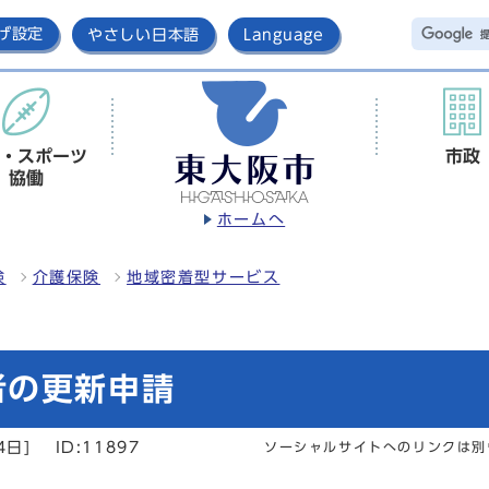
げ設定
やさしい日本語
Language
・スポーツ
市政
協働
ホームへ
険
介護保険
地域密着型サービス
者の更新申請
4日]
ID:11897
ソーシャルサイトへのリンクは別