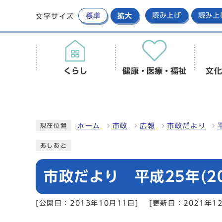
標準
拡大
読み上げ
読み上
文字サイズ
くらし
健康・医療・福祉
文化
ホーム
市政
広報
市政だより
現在位置
あしあと
市政だより 平成25年(20
[公開日：2013年10月11日]
[更新日：2021年12