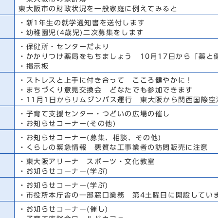
東大阪市の財政状況を一般家庭に例えてみると
・新1年生の就学通知書を送付します
・幼稚園児(4歳児)二次募集をします
・保健所・センターだより
・かかりつけ薬局をもちましょう 10月17日から「薬と
・掲示板
・ストレスと上手に付き合って こころ健やかに！
・まちづくり意見交換会 どなたでも参加できます
・11月1日からリムジンバス運行 東大阪から関西国際空
・子育て支援センター・つどいの広場の催し
・お知らせコーナー(その他)
・お知らせコーナー(募集、相談、その他)
・くらしの緊急情報 悪質な工事業者の訪問販売に注意
・東大阪アリーナ スポーツ・文化教室
・お知らせコーナー(学ぶ)
・お知らせコーナー(学ぶ)
・市役所本庁舎の一部窓口業務 第4土曜日に開設してい
・お知らせコーナー(催し)