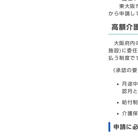
東大阪市電
から申請し
高額介
大阪府内の
施設)に委
払う制度で
《承認の要
月途
認月
給付
介護
申請に