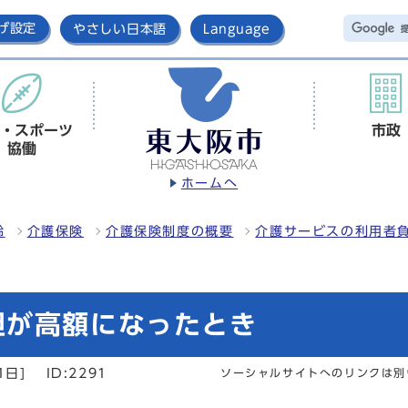
げ設定
やさしい日本語
Language
・スポーツ
市政
協働
ホームへ
齢
介護保険
介護保険制度の概要
介護サービスの利用者
担が高額になったとき
1日]
ID:2291
ソーシャルサイトへのリンクは別