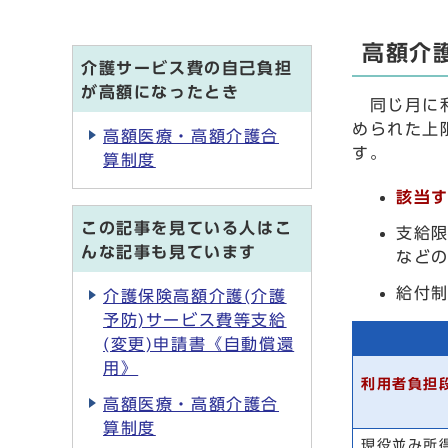
高額介
介護サービス費の自己負担
が高額になったとき
同じ月に利
められた上
高額医療・高額介護合
す。
算制度
該当
この記事を見ている人はこ
支給
んな記事も見ています
など
給付
介護保険高額介護(介護
予防)サービス費等支給
(変更)申請書《自動償還
用》
利用者負担
高額医療・高額介護合
算制度
現役並み所