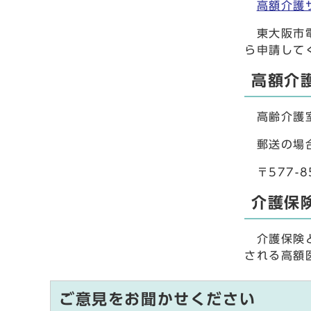
高額介護
東大阪市電
ら申請して
高額介
高齢介護室
郵送の場合
〒577-
介護保
介護保険と
される高額
ご意見をお聞かせください