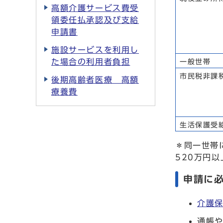
高額介護サービス費受
領委任払承認及び支給
申請書
施設サービスを利用し
た場合の利用者負担
一般世帯
市民税非課
後期高齢者医療 高額
療養費
生活保護受
＊同一世帯
520万円
申請に
介護保
通帳