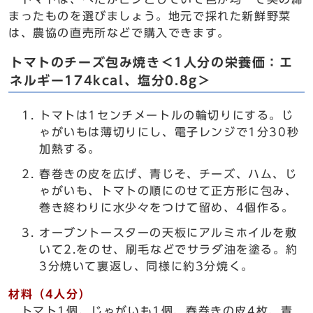
まったものを選びましょう。地元で採れた新鮮野菜
は、農協の直売所などで購入できます。
トマトのチーズ包み焼き＜1人分の栄養価：エ
ネルギー174kcal、塩分0.8g＞
トマトは1センチメートルの輪切りにする。じ
ゃがいもは薄切りにし、電子レンジで1分30秒
加熱する。
春巻きの皮を広げ、青じそ、チーズ、ハム、じ
ゃがいも、トマトの順にのせて正方形に包み、
巻き終わりに水少々をつけて留め、4個作る。
オーブントースターの天板にアルミホイルを敷
いて2.をのせ、刷毛などでサラダ油を塗る。約
3分焼いて裏返し、同様に約3分焼く。
材料（4人分）
トマト1個、じゃがいも1個、春巻きの皮4枚、青