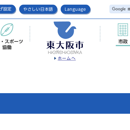
げ設定
やさしい日本語
Language
・スポーツ
市政
協働
ホームへ