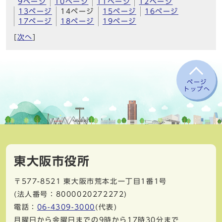
9ページ
10ページ
11ページ
12ページ
13ページ
14ページ
15ページ
16ページ
17ページ
18ページ
19ページ
[
次へ
]
ページ
トップへ
東大阪市役所
〒577-8521
東大阪市荒本北一丁目1番1号
(法人番号：8000020272272)
電話：
06-4309-3000
(代表)
月曜日から金曜日までの9時から17時30分まで