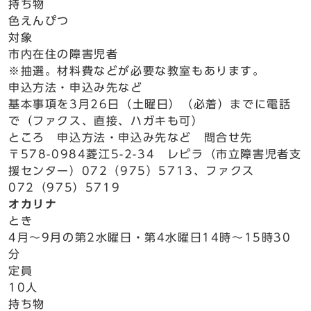
持ち物
色えんぴつ
対象
市内在住の障害児者
※抽選。材料費などが必要な教室もあります。
申込方法・申込み先など
基本事項を3月26日（土曜日）（必着）までに電話
で（ファクス、直接、ハガキも可）
ところ 申込方法・申込み先など 問合せ先
〒578-0984菱江5-2-34 レピラ（市立障害児者支
援センター）072（975）5713、ファクス
072（975）5719
オカリナ
とき
4月～9月の第2水曜日・第4水曜日14時～15時30
分
定員
10人
持ち物