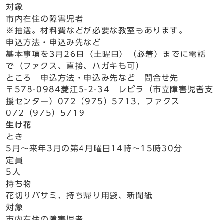
対象
市内在住の障害児者
※抽選。材料費などが必要な教室もあります。
申込方法・申込み先など
基本事項を3月26日（土曜日）（必着）までに電話
で（ファクス、直接、ハガキも可）
ところ 申込方法・申込み先など 問合せ先
〒578-0984菱江5-2-34 レピラ（市立障害児者支
援センター）072（975）5713、ファクス
072（975）5719
生け花
とき
5月～来年3月の第4月曜日14時～15時30分
定員
5人
持ち物
花切りバサミ、持ち帰り用袋、新聞紙
対象
市内在住の障害児者