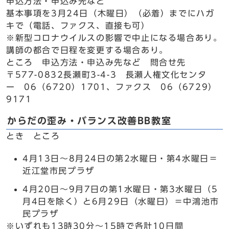
申込方法・申込み先など
基本事項を3月24日（木曜日）（必着）までにハガ
キで（電話、ファクス、直接も可）
※新型コロナウイルスの影響で中止になる場合あり。
講師の都合で日程を変更する場合あり。
ところ 申込方法・申込み先など 問合せ先
〒577-0832長瀬町3-4-3 長瀬人権文化センタ
ー 06（6720）1701、ファクス 06（6729）
9171
からだの歪み・バランス改善BB教室
とき ところ
4月13日～8月24日の第2水曜日・第4水曜日＝
近江堂市民プラザ
4月20日～9月7日の第1水曜日・第3水曜日（5
月4日を除く）と6月29日（水曜日）＝中鴻池市
民プラザ
※いずれも13時30分～15時で各計10日間