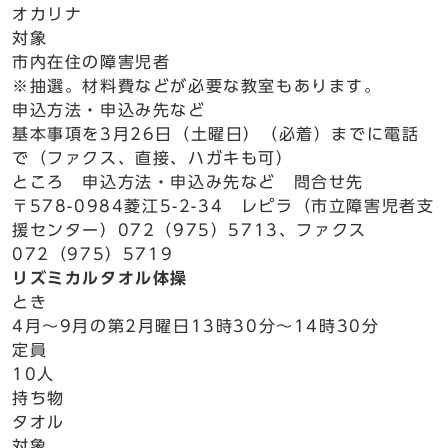
オカリナ
対象
市内在住の障害児者
※抽選。材料費などが必要な教室もあります。
申込方法・申込み先など
基本事項を3月26日（土曜日）（必着）までに電話
で（ファクス、直接、ハガキも可）
ところ 申込方法・申込み先など 問合せ先
〒578-0984菱江5-2-34 レピラ（市立障害児者支
援センター）072（975）5713、ファクス
072（975）5719
リズミカルタオル体操
とき
4月～9月の第2月曜日13時30分～14時30分
定員
10人
持ち物
タオル
対象