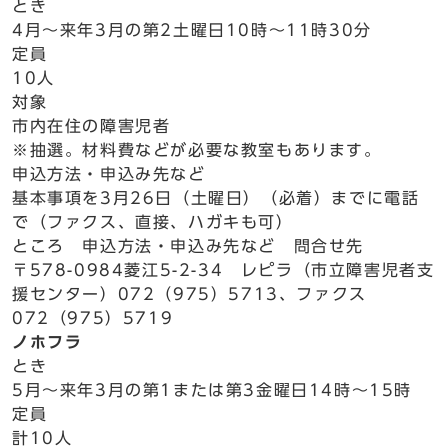
とき
4月～来年3月の第2土曜日10時～11時30分
定員
10人
対象
市内在住の障害児者
※抽選。材料費などが必要な教室もあります。
申込方法・申込み先など
基本事項を3月26日（土曜日）（必着）までに電話
で（ファクス、直接、ハガキも可）
ところ 申込方法・申込み先など 問合せ先
〒578-0984菱江5-2-34 レピラ（市立障害児者支
援センター）072（975）5713、ファクス
072（975）5719
ノホフラ
とき
5月～来年3月の第1または第3金曜日14時～15時
定員
計10人