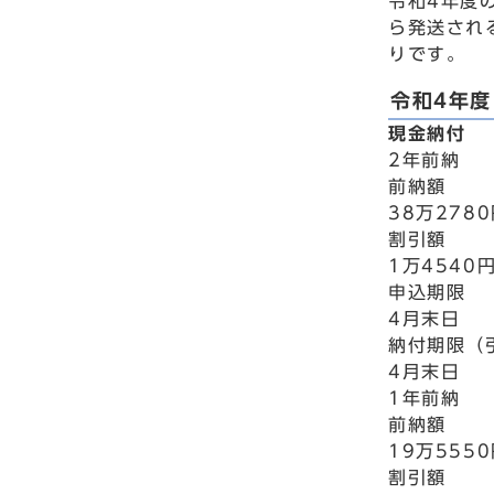
令和4年度
ら発送され
りです。
令和4年
現金納付
2年前納
前納額
38万278
割引額
1万4540
申込期限
4月末日
納付期限（
4月末日
1年前納
前納額
19万555
割引額