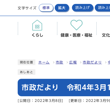
標準
拡大
読み上げ
読み上
文字サイズ
くらし
健康・医療・福祉
文化
ホーム
市政
広報
市政だより
現在位置
あしあと
市政だより 令和4年3月1
[公開日：2022年3月8日]
[更新日：2022年3月9