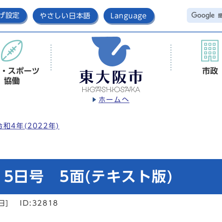
げ設定
やさしい日本語
Language
・スポーツ
市政
協働
ホームへ
令和4年(2022年)
5日号 5面(テキスト版)
日]
ID:32818