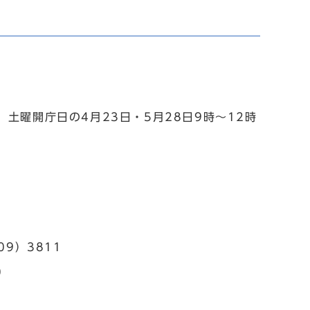
土曜開庁日の4月23日・5月28日9時～12時
。
09）3811
0