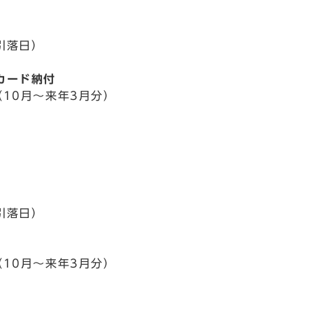
引落日）
カード納付
（10月～来年3月分）
円
引落日）
（10月～来年3月分）
円