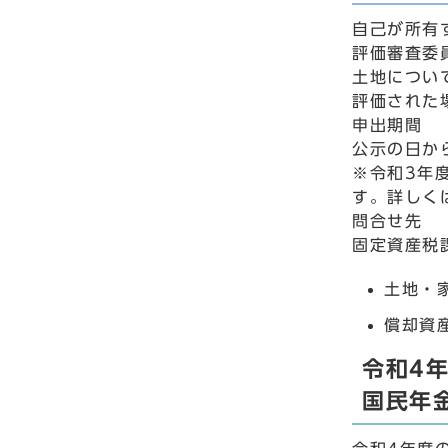
自己が所有
評価審査委
土地につい
評価された
申出期間
公示の日か
※令和3年
す。詳しく
問合せ先
固定資産税
土地・家
償却資産
令和4
国民年