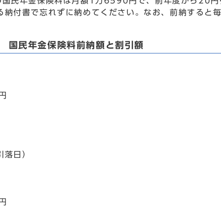
の国民年金保険料は月額1万6590円で、前年度から20
る納付書で忘れずに納めてください。なお、前納すると
度 国民年金保険料前納額と割引額
0円
円
引落日）
0円