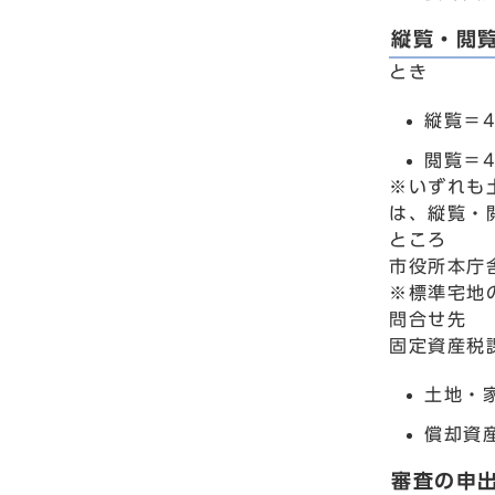
縦覧・閲
とき
縦覧＝
閲覧＝
※いずれも
は、縦覧・
ところ
市役所本庁
※標準宅地
問合せ先
固定資産税
土地・家
償却資産
審査の申