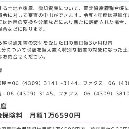
する土地や家屋、償却資産について、固定資産課税台帳
員会に対して審査の申出ができます。令和4年度は基準年
ては地目の変換や分筆などにより新たに評価された場合
場合などに限ります。
ら納税通知書の交付を受けた日の翌日後3か月以内
度分について税額を据え置く特別な措置の対象になった土
はお問合せください。
課
屋＝06（4309）3141～3144、ファクス 06（43
＝06（4309）3145、ファクス 06（4309）381
年度
金保険料 月額1万6590円