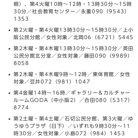
根）、第4火曜10時～12時・13時30分～15時
30分／社会教育センター／永重090（9543）
1353
第2火曜・第4火曜13時30分～15時30分／上小
阪公民分館／女性対象／北岡06（6721）5445
第2木曜・第4木曜13時30分～15時30分／英田
公民分館北分室／女性対象／藤田090（9989）
8058
第2木曜・第4木曜9時～12時／東体育館／女性
対象／豆井072（981）1047
第4金曜14時～16時／ギャラリー＆カルチャー
ルームGODA（中小阪2）／合田080（5317）
8774
第2土曜・第4土曜／石切公民分館、第3火曜／ゆ
うゆうプラザ（日下）／いずれも9時30分～11
時30分／女性対象／小島072（984）1453