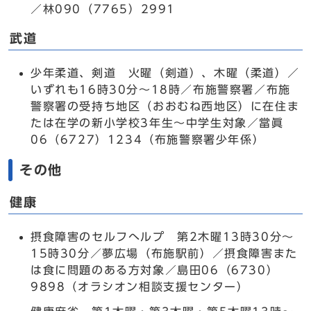
／林090（7765）2991
武道
少年柔道、剣道 火曜（剣道）、木曜（柔道）／
いずれも16時30分～18時／布施警察署／布施
警察署の受持ち地区（おおむね西地区）に在住ま
たは在学の新小学校3年生～中学生対象／當眞
06（6727）1234（布施警察署少年係）
その他
健康
摂食障害のセルフへルプ 第2木曜13時30分～
15時30分／夢広場（布施駅前）／摂食障害また
は食に問題のある方対象／島田06（6730）
9898（オラシオン相談支援センター）