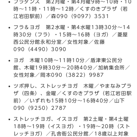
フラダンス 第2月曜・第4月曜9時～10時・10
時～11時・11時～12時／くすのきプラザ（若
江岩田駅前）／森090（9097）3531
フラ＆ヨガ 第2水曜・第4水曜13時30分～14
時30分（フラ）・15時～16時（ヨガ）／菱屋
西公民分館永和分室／女性対象／佐藤
090（4490）3090
ヨガ 木曜10時～11時10分／盾津東公民分
館、木曜19時30分～20時40分／加納集会所／
女性対象／岡本090（3822）9987
ツボ押し、ストレッチヨガ 木曜／やまなみプラ
ザ（四条）、金曜／くすのきプラザ（若江岩田駅
前）／いずれも15時10分～16時40分／山下
090（9250）2787
ストレッチヨガ、イスヨガ 第2土曜・第4土曜
18時～19時（イスヨガ）・19時～20時（スト
レッチヨガ）／孔舎衙公民分館／18歳以上対象