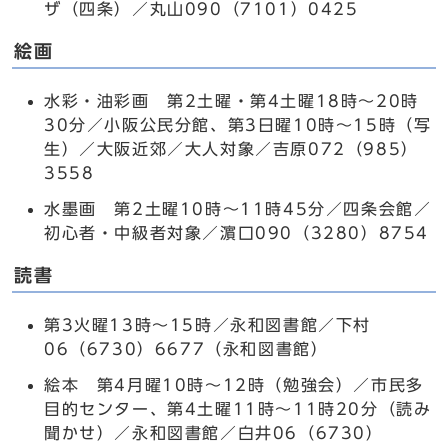
ザ（四条）／丸山090（7101）0425
絵画
水彩・油彩画 第2土曜・第4土曜18時～20時
30分／小阪公民分館、第3日曜10時～15時（写
生）／大阪近郊／大人対象／吉原072（985）
3558
水墨画 第2土曜10時～11時45分／四条会館／
初心者・中級者対象／濵口090（3280）8754
読書
第3火曜13時～15時／永和図書館／下村
06（6730）6677（永和図書館）
絵本 第4月曜10時～12時（勉強会）／市民多
目的センター、第4土曜11時～11時20分（読み
聞かせ）／永和図書館／白井06（6730）