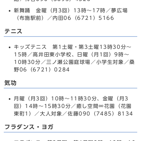
新舞踊 金曜（月3回）13時～17時／夢広場
（布施駅前）／内田06（6721）5166
テニス
キッズテニス 第1土曜・第3土曜13時30分～
15時／高井田東小学校、日曜（月1回）9時～
10時30分／三ノ瀬公園庭球場／小学生対象／桑
野06（6721）0284
気功
月曜（月3回）10時～11時30分、金曜（月3
回）14時～15時30分／癒し空間∞花園（花園
東町1）／大人対象／佐藤090（7485）8134
フラダンス・ヨガ