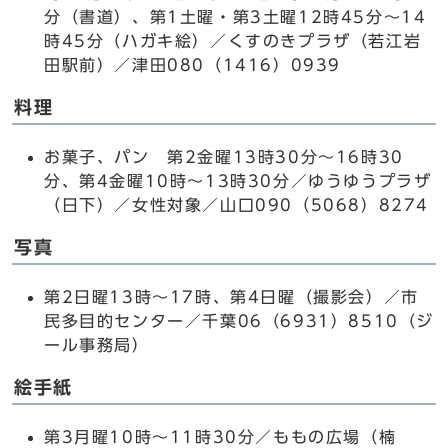
分（書道）、第1土曜・第3土曜12時45分～14
時45分（ハガキ絵）／くすのきプラザ（若江岩
田駅前）／津田080（1416）0939
料理
お菓子、パン 第2金曜13時30分～16時30
分、第4金曜10時～13時30分／ゆうゆうプラザ
（日下）／女性対象／山口090（5068）8274
写真
第2日曜13時～17時、第4日曜（撮影会）／市
民多目的センター／千葉06（6931）8510（ジ
ール事務局）
絵手紙
第3月曜10時～11時30分／ももの広場（楠