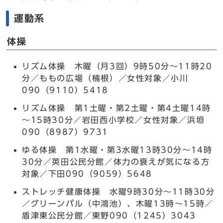
運動系
体操
リズム体操 木曜（月3回）9時50分～11時20
分／ももの広場（楠根）／女性対象／小川
090（9110）5418
リズム体操 第1土曜・第2土曜・第4土曜14時
～15時30分／岩田西小学校／女性対象／浜垣
090（8987）9731
ゆる体操 第1水曜・第3水曜13時30分～14時
30分／英田公民分館／体力の衰えが気になる方
対象／下田090（9059）5648
ストレッチ健康体操 水曜9時30分～11時30分
／グリーンパル（中鴻池）、木曜13時～15時／
盾津東公民分館／東野090（1245）3043