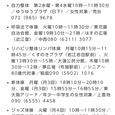
自力整体 第2水曜・第4水曜10時～11時30分
／ゆうゆうプラザ（日下）／女性対象／荒谷
072（985）9678
呼吸法で体操 火曜10時～11時30分／東花園
自治会館、金曜19時30分～21時／はすの広場
（近江堂）／中西080（6211）3077
リハビリ整体リンパ体操 月曜10時15分～11
時45分／くすのきプラザ（岩江岩田駅前）、火
曜13時30分～15時／大蓮公民分館、木曜10時
30分～12時／夢広場（布施駅前）／シニア～
80歳代対象／稲庭090（5902）1016
新体操 月曜（月3回）18時10分～20時10
分、金曜（月3回）15時55分～16時55分／東
大阪アリーナ／年少～中学生の女性対象／上雲地
090（6555）4458
ジャズ体操 火曜（月4回）10時～11時30分／