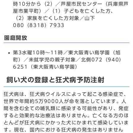
時10分から（2）／芦屋市民センター（兵庫県芦
屋市業平町）／（1）子どもを亡くした方、
（2）家族を亡くした方対象／山下
080（8318）7933
園庭開放
第3水曜10時～11時／東大阪青い鳥学園（旭
町）／未就学児の親子対象／北側072（940）
6251（東大阪青い鳥学園）
飼い犬の登録と狂犬病予防注射
狂犬病は、狂犬病ウイルスによって起こる感染症で、
世界で年間約5万9000人が命を落としています。人
間を含む全ての哺乳類に感染する可能性があり、発症
すると効果的な治療法はありません。亡くなる方のほ
とんどが狂犬病にかかった犬にかまれて感染していま
す。現在、国内における狂犬病の発生はありません