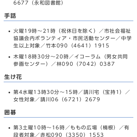
6677（永和図書館）
手話
火曜19時～21時（祝休日を除く）／市社会福祉
協議会内ボランティア・市民活動センター／中学
生以上対象／竹本090（4641）1915
木曜18時30分～20時／イコーラム（男女共同
参画センター）／林090（7042）0387
生け花
第4水曜13時30分～15時／請川宅（宝持1）／
女性対象／請川06（6721）2679
囲碁
第3土曜10時～16時／ももの広場（楠根）／有
段者対象／赤松090（3350）1553