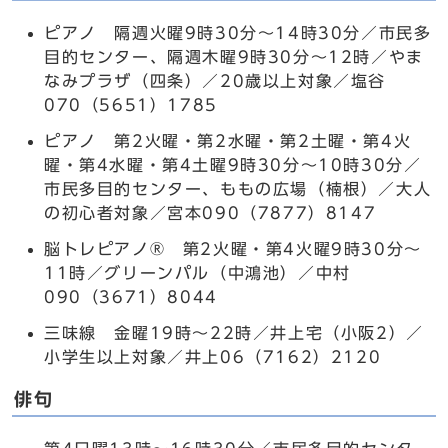
ピアノ 隔週火曜9時30分～14時30分／市民多
目的センター、隔週木曜9時30分～12時／やま
なみプラザ（四条）／20歳以上対象／塩谷
070（5651）1785
ピアノ 第2火曜・第2水曜・第2土曜・第4火
曜・第4水曜・第4土曜9時30分～10時30分／
市民多目的センター、ももの広場（楠根）／大人
の初心者対象／宮本090（7877）8147
脳トレピアノ® 第2火曜・第4火曜9時30分～
11時／グリーンパル（中鴻池）／中村
090（3671）8044
三味線 金曜19時～22時／井上宅（小阪2）／
小学生以上対象／井上06（7162）2120
俳句