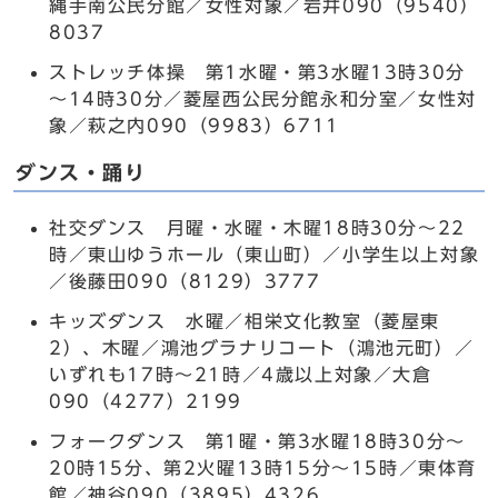
縄手南公民分館／女性対象／岩井090（9540）
8037
ストレッチ体操 第1水曜・第3水曜13時30分
～14時30分／菱屋西公民分館永和分室／女性対
象／萩之内090（9983）6711
ダンス・踊り
社交ダンス 月曜・水曜・木曜18時30分～22
時／東山ゆうホール（東山町）／小学生以上対象
／後藤田090（8129）3777
キッズダンス 水曜／相栄文化教室（菱屋東
2）、木曜／鴻池グラナリコート（鴻池元町）／
いずれも17時～21時／4歳以上対象／大倉
090（4277）2199
フォークダンス 第1曜・第3水曜18時30分～
20時15分、第2火曜13時15分～15時／東体育
館／神谷090（3895）4326