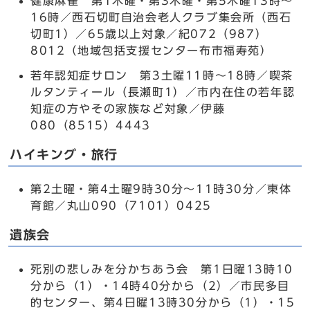
健康麻雀 第1木曜・第3木曜・第5木曜13時～
16時／西石切町自治会老人クラブ集会所（西石
切町1）／65歳以上対象／紀072（987）
8012（地域包括支援センター布市福寿苑）
若年認知症サロン 第3土曜11時～18時／喫茶
ルタンティール（長瀬町1）／市内在住の若年認
知症の方やその家族など対象／伊藤
080（8515）4443
ハイキング・旅行
第2土曜・第4土曜9時30分～11時30分／東体
育館／丸山090（7101）0425
遺族会
死別の悲しみを分かちあう会 第1日曜13時10
分から（1）・14時40分から（2）／市民多目
的センター、第4日曜13時30分から（1）・15