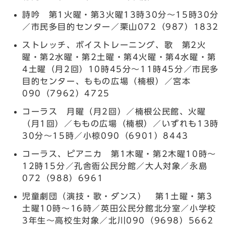
詩吟 第1火曜・第3火曜13時30分～15時30分
／市民多目的センター／栗山072（987）1832
ストレッチ、ボイストレーニング、歌 第2火
曜・第2水曜・第2土曜・第4火曜・第4水曜・第
4土曜（月2回）10時45分～11時45分／市民多
目的センター、ももの広場（楠根）／宮本
090（7962）4725
コーラス 月曜（月2回）／楠根公民館、火曜
（月1回）／ももの広場（楠根）／いずれも13時
30分～15時／小椋090（6901）8443
コーラス、ピアニカ 第1木曜・第2木曜10時～
12時15分／孔舎衙公民分館／大人対象／永島
072（988）6961
児童劇団（演技・歌・ダンス） 第1土曜・第3
土曜10時～16時／英田公民分館北分室／小学校
3年生～高校生対象／北川090（9698）5662