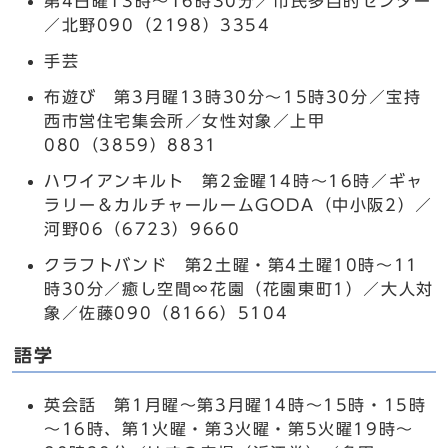
第4日曜13時～16時30分／市民多目的センター
／北野090（2198）3354
手芸
布遊び 第3月曜13時30分～15時30分／宝持
西市営住宅集会所／女性対象／上甲
080（3859）8831
ハワイアンキルト 第2金曜14時～16時／ギャ
ラリー＆カルチャールームGODA（中小阪2）／
河野06（6723）9660
クラフトバンド 第2土曜・第4土曜10時～11
時30分／癒し空間∞花園（花園東町1）／大人対
象／佐藤090（8166）5104
語学
英会話 第1月曜～第3月曜14時～15時・15時
～16時、第1火曜・第3火曜・第5火曜19時～