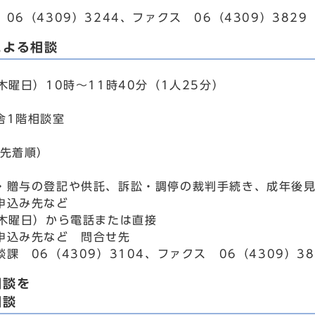
06（4309）3244、ファクス 06（4309）3829
による相談
木曜日）10時～11時40分（1人25分）
舎1階相談室
込先着順）
・贈与の登記や供託、訴訟・調停の裁判手続き、成年後
申込み先など
（木曜日）から電話または直接
申込み先など 問合せ先
課 06（4309）3104、ファクス 06（4309）38
相談を
相談