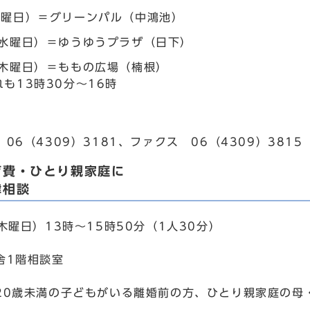
金曜日）＝グリーンパル（中鴻池）
（水曜日）＝ゆうゆうプラザ（日下）
（木曜日）＝ももの広場（楠根）
も13時30分～16時
。
06（4309）3181、ファクス 06（4309）3815
育費・ひとり親家庭に
律相談
木曜日）13時～15時50分（1人30分）
舎1階相談室
20歳未満の子どもがいる離婚前の方、ひとり親家庭の母