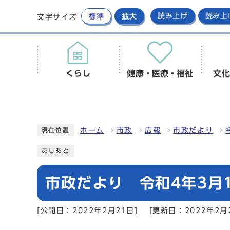
標準
拡大
読み上げ
読み上
文字サイズ
くらし
健康・医療・福祉
文化
ホーム
市政
広報
市政だより
現在位置
あしあと
市政だより 令和4年3月1
[公開日：2022年2月21日]
[更新日：2022年2月