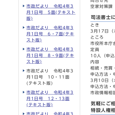
問合せ先
市政だより 令和4年3
空家対策課 
月1日号 5面(テキスト
司法書士
版)
とき
市政だより 令和4年3
3月17日（
月1日号 6・7面(テキ
ところ
スト版)
市役所本庁
市政だより 令和4年3
定員
月1日号 8・9面(テキ
10人（申
スト版)
内容
相続・売買
市政だより 令和4年3
申込方法・
月1日号 10・11面
3月10日
(テキスト版)
申込方法・
市政だより 令和4年3
市政情報相談
月1日号 12・13面
気軽にご
(テキスト版)
特設人権
市政だより 令和4年3