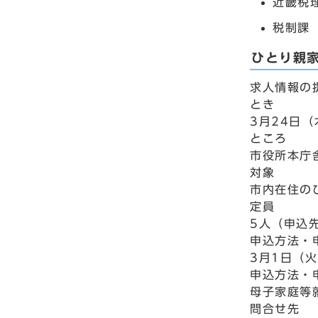
近畿税理
税制課 
ひとり親
求人情報の
とき
3月24日（
ところ
市役所本庁
対象
市内在住の
定員
5人（申込
申込方法・
3月1日（
申込方法・
母子家庭等就
問合せ先