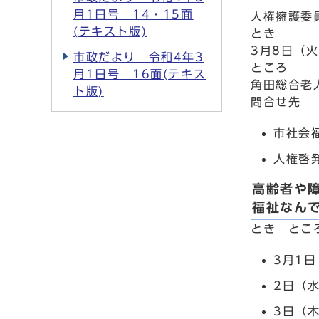
月1日号 14・15面
人権擁護委
(テキスト版)
とき
3月8日（
市政だより 令和4年3
ところ
月1日号 16面(テキス
角田総合老
ト版)
問合せ先
市社会福
人権啓発
高齢者や
福祉なん
とき とこ
3月1
2日（
3日（