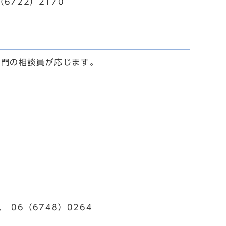
6722）2170
専門の相談員が応じます。
06（6748）0264