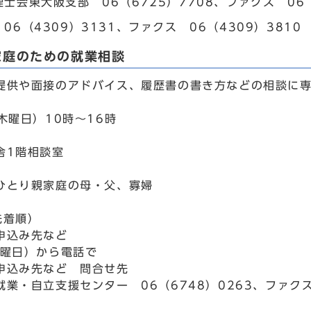
士会東大阪支部 06（6725）7708、ファクス 06（
06（4309）3131、ファクス 06（4309）3810
家庭のための就業相談
提供や面接のアドバイス、履歴書の書き方などの相談に
木曜日）10時～16時
舎1階相談室
ひとり親家庭の母・父、寡婦
先着順）
申込み先など
火曜日）から電話で
申込み先など 問合せ先
業・自立支援センター 06（6748）0263、ファクス 