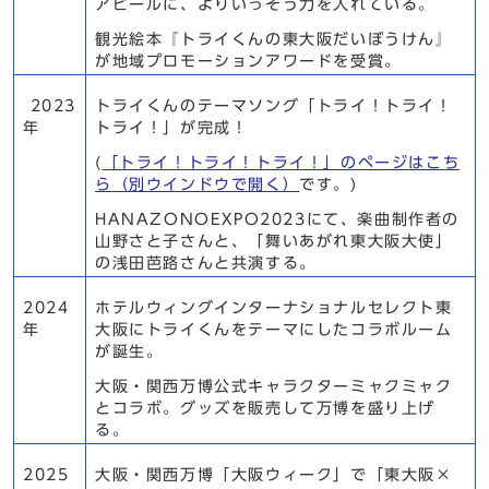
アピールに、よりいっそう力を入れている。
観光絵本『トライくんの東大阪だいぼうけん』
が地域プロモーションアワードを受賞。
2023
トライくんのテーマソング「トライ！トライ！
年
トライ！」が完成！
(
「トライ！トライ！トライ！」のページはこち
ら
（別ウインドウで開く）
です。)
HANAZONOEXPO2023にて、楽曲制作者の
山野さと子さんと、「舞いあがれ東大阪大使」
の浅田芭路さんと共演する。
2024
ホテルウィングインターナショナルセレクト東
年
大阪にトライくんをテーマにしたコラボルーム
が誕生。
大阪・関西万博公式キャラクターミャクミャク
とコラボ。グッズを販売して万博を盛り上げ
る。
2025
大阪・関西万博「大阪ウィーク」で「東大阪×