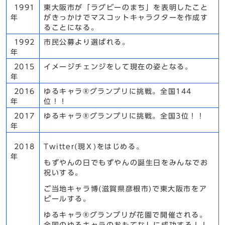
1991
東大阪市が「ラグビーのまち」を表明したこと
年
がきっかけでマスコットキャラクターを作成す
ることになる。
1992
市民公募より選ばれる。
年
2015
イメージチェンジをして現在の姿となる。
年
2016
ゆるキャラ®グランプリに挑戦。全国144
年
位！！
2017
ゆるキャラ®グランプリに挑戦。全国3位！！
年
2018
Twitter(現Ｘ)をはじめる。
年
もずやんの日でもずやんの誕生日をみんなでお
祝いする。
ご当地キャラ博(滋賀県彦根市)で東大阪市をア
ピールする。
ゆるキャラ®グランプリが花園で開催される。
全国のゆるキャラのおもてなしに成功する！！