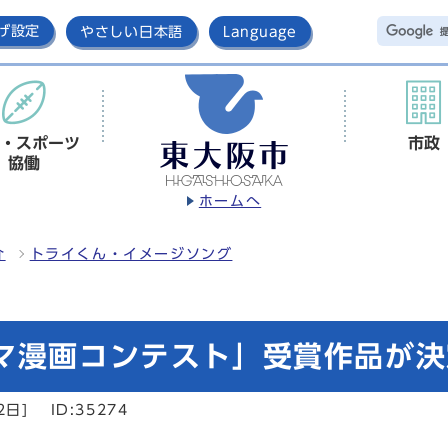
げ設定
やさしい日本語
Language
・スポーツ
市政
協働
ホームへ
介
トライくん・イメージソング
マ漫画コンテスト」受賞作品が決
2日]
ID:35274