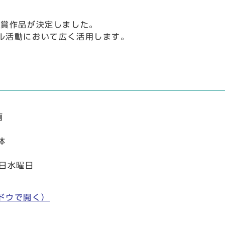
受賞作品が決定しました。
ル活動において広く活用します。
画
体
 日水曜日
ドウで開く）