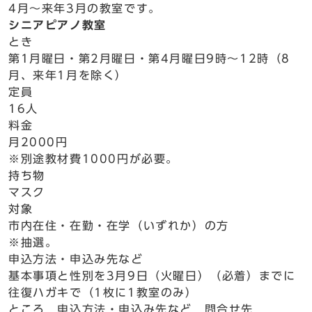
4月～来年3月の教室です。
シニアピアノ教室
とき
第1月曜日・第2月曜日・第4月曜日9時～12時（8
月、来年1月を除く）
定員
16人
料金
月2000円
※別途教材費1000円が必要。
持ち物
マスク
対象
市内在住・在勤・在学（いずれか）の方
※抽選。
申込方法・申込み先など
基本事項と性別を3月9日（火曜日）（必着）までに
往復ハガキで（1枚に1教室のみ）
ところ 申込方法・申込み先など 問合せ先