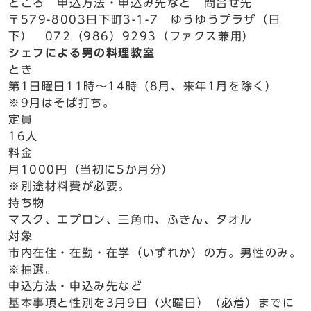
ところ 申込方法・申込み先など 問合せ先
〒579-8003日下町3-1-7 ゆうゆうプラザ（日
下） 072（986）9293（ファクス兼用）
シェフによる男の料理教室
とき
第1日曜日11時～14時（8月、来年1月を除く）
※9月はそば打ち。
定員
16人
料金
月1000円（当初に5か月分）
※別途材料費が必要。
持ち物
マスク、エプロン、三角巾、ふきん、タオル
対象
市内在住・在勤・在学（いずれか）の方。男性のみ。
※抽選。
申込方法・申込み先など
基本事項と性別を3月9日（火曜日）（必着）までに