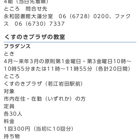
4組（当日先着順）
ところ 問合せ先
永和図書館大蓮分室 06（6728）0200、ファク
ス 06（6730）7337
くすのきプラザの教室
フラダンス
とき
4月～来年3月の原則第1金曜日・第3金曜日10時～
10時55分または11時～11時55分（各計20日間）
ところ
くすのきプラザ（若江岩田駅前）
対象
市内在住・在勤（いずれか）の方
定員
各30人
料金
1回300円（当初に10回分）
持ち物