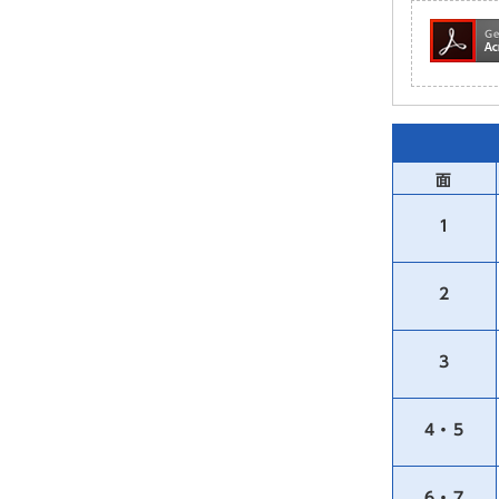
面
1
2
3
4・5
6・7