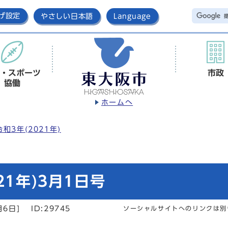
げ設定
やさしい日本語
Language
・スポーツ
市政
協働
ホームへ
令和3年(2021年)
21年)3月1日号
月6日]
ID:29745
ソーシャルサイトへのリンクは別