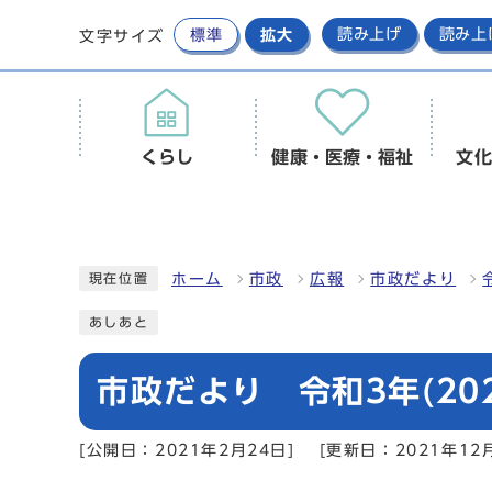
標準
拡大
読み上げ
読み上
文字サイズ
くらし
健康・医療・福祉
文化
ホーム
市政
広報
市政だより
現在位置
あしあと
市政だより 令和3年(20
[公開日：2021年2月24日]
[更新日：2021年12