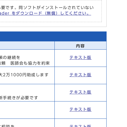
r が必要です。同ソフトがインストールされていない
Reader をダウンロード（無償）してください。
内容
策の継続を
テキスト版
依頼 医師会も協力を約束
2万1000円助成します
テキスト版
テキスト版
新手続きが必要です
テキスト版
に相談を
テキスト版