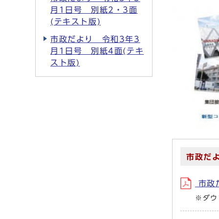
月1日号 別紙2・3面
(テキスト版)
市政だより 令和3年3
月1日号 別紙4面(テキ
スト版)
市政だよ
市政だ
※ダウ