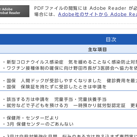
PDFファイルの閲覧には Adobe Reade
場合には、
Adobe社のサイトから Adobe 
目次
主な項目
・新型コロナウイルス感染症 気を緩めることなく感染防止対
・ワクチン接種体制の確保に向け野田市長が3医師会へ協力を
・国保 人間ドックが受診しやすくなりました 健診費用を最大
・国保 保険証を持たずに受診したときは申請を
・該当する方は申請を 児童手当・児童扶養手当
・就労などで子どもを預ける方 一時預かり就労型認定証 更
・保健所・センターだより
・3月 保健センターのごあんない
・3月は自殺対策強化月間 悩みのある方は抱え込まず専門家