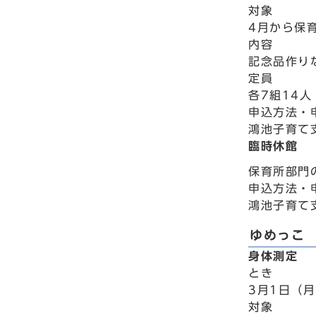
対象
4月から保
内容
記念品作り
定員
各7組14
申込方法・
鴻池子育て支
臨時休館
保育所部門
申込方法・
鴻池子育て支
ゆめっこ
身体測定
とき
3月1日（月
対象