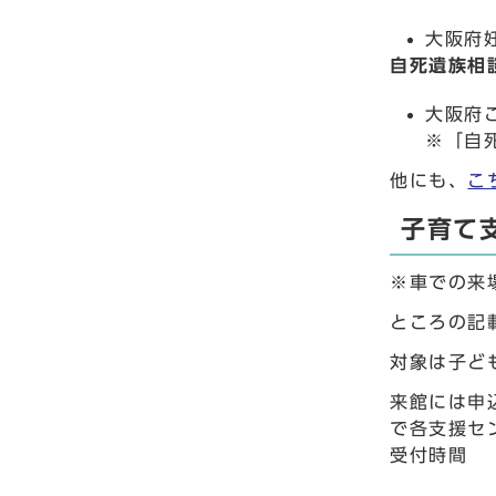
大阪府
自死遺族相
大阪府こ
※「自
他にも、
こ
子育て
※車での来
ところの記
対象は子ど
来館には申
で各支援セ
受付時間