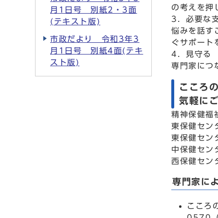
の考えを押
月1日号 別紙2・3面
3．必要な
(テキスト版)
悩みを話す
市政だより 令和3年3
ぐサポート
月1日号 別紙4面(テキ
4．見守る
スト版)
専門家につ
こころ
気軽に
精神保健福
東保健セン
東保健センタ
中保健センタ
西保健センタ
専門家に
こころ
0570