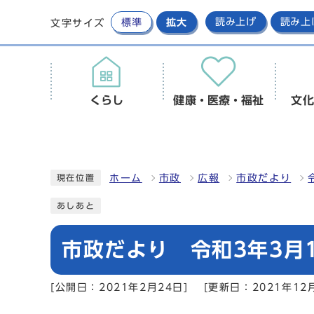
標準
拡大
読み上げ
読み上
文字サイズ
くらし
健康・医療・福祉
文化
ホーム
市政
広報
市政だより
現在位置
あしあと
市政だより 令和3年3月1
[公開日：2021年2月24日]
[更新日：2021年12