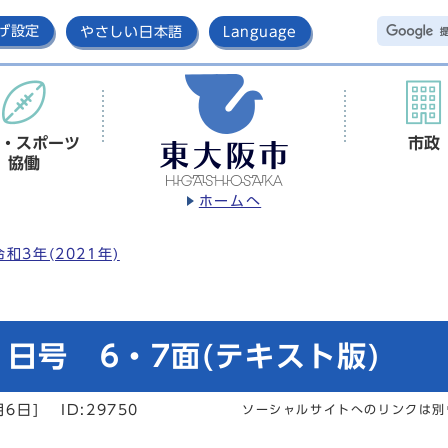
げ設定
やさしい日本語
Language
・スポーツ
市政
協働
ホームへ
令和3年(2021年)
日号 6・7面(テキスト版)
月6日]
ID:29750
ソーシャルサイトへのリンクは別