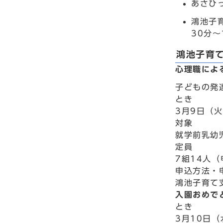
あさひ
鴻池子
30分
鴻池子育
心理職によ
子どもの発
とき
3月9日（火
対象
就学前乳幼
定員
7組14人
申込方法・
鴻池子育て支
入園おめで
とき
3月10日