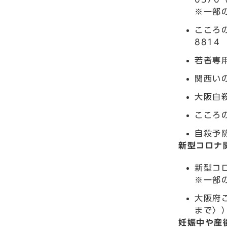
※一部
こころ
8814
若者専
関西いの
大阪自殺
こころの
自殺予防
新型コロナ
新型コロ
※一部
大阪府
まで〉
妊娠中や産