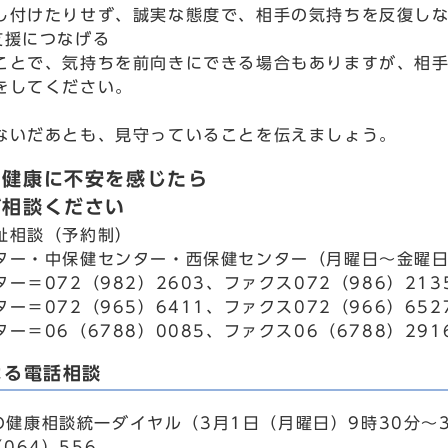
し付けたりせず、誠実な態度で、相手の気持ちを反復し
支援につなげる
ことで、気持ちを前向きにできる場合もありますが、相
をしてください。
ないだあとも、見守っていることを伝えましょう。
の健康に不安を感じたら
ご相談ください
祉相談（予約制）
ター・中保健センター・西保健センター（月曜日～金曜日
ー＝072（982）2603、ファクス072（986）213
ー＝072（965）6411、ファクス072（966）652
ー＝06（6788）0085、ファクス06（6788）291
よる電話相談
の健康相談統一ダイヤル（3月1日（月曜日）9時30分～3
（064）556