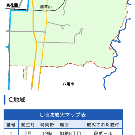
C地域
C地域放火マップ表
番号
発生月
時間帯
場所
放火された物件
1
2月
19時
加納8丁目
段ボール