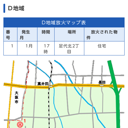
D地域
D地域放火マップ表
番
発生
時間
場所
放火された物
号
月
件
1
1月
17
足代北2丁
住宅
時
目