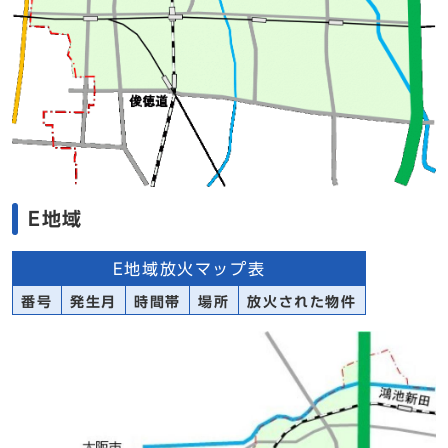
E地域
E地域放火マップ表
番号
発生月
時間帯
場所
放火された物件