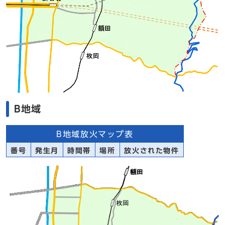
B地域
B地域放火マップ表
番号
発生月
時間帯
場所
放火された物件