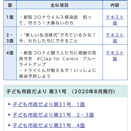
面
主な項目
内容
1面
・新型コロナウイルス感染症 知っ
テキスト
て、守ろう！大事ないのち
版
2・
・“新しい生活様式”できているかな？
テキスト
3面
今、わたしたちにできること
版
4面
・新型コロナと闘う人たちに感謝の気
テキスト
持ちを #Clap for Carers ブルー
版
ライトアップ
・トライくんが教えるで！いっしょに
感染予防しよう
子ども市政だより 第31号 (2020年8月発行)
子ども市政だより第31号 1面
子ども市政だより第31号 2・3面
子ども市政だより第31号 4面