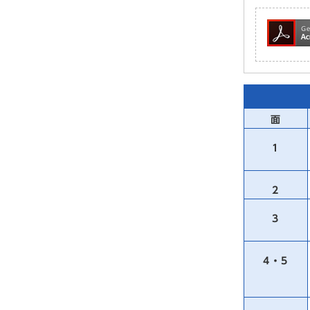
面
1
2
3
4・5