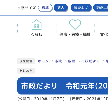
標準
拡大
読み上げ
読み上
文字サイズ
くらし
健康・医療・福祉
文化
ホーム
市政
広報
市政だより
現在位置
あしあと
市政だより 令和元年(20
[公開日：2019年11月7日]
[更新日：2021年12