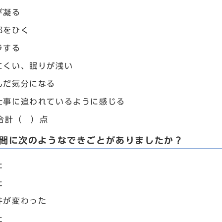
が凝る
邪をひく
ラする
にくい、眠りが浅い
んだ気分になる
仕事に追われているように感じる
合計（ ）点
年間に次のようなできごとがありましたか？
た
た
件が変わった
た