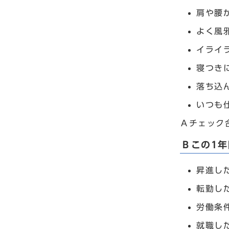
肩や腰
よく風
イライ
寝つき
落ち込
いつも
Ａチェック
Ｂこの1
昇進し
転勤し
労働条
就職し