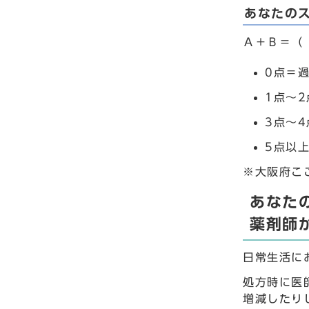
あなたの
Ａ＋Ｂ＝
0点＝
1点～
3点～
5点以
※大阪府こ
あなた
薬剤師
日常生活に
処方時に医
増減したり