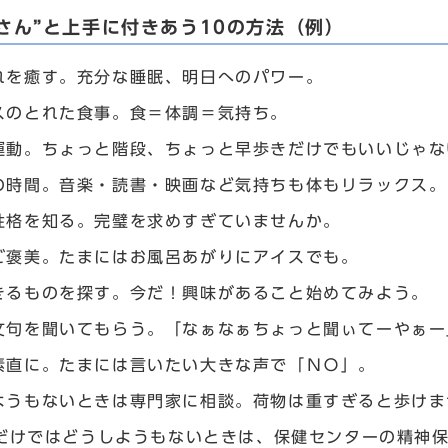
さん”と上手に付きあう10の方法（例）
れを癒す。充分な睡眠、明日へのパワー。
スのとれた食事。食＝体調＝気持ち。
運動。ちょっと階段、ちょっと早歩きだけでもいいじゃな
の時間。音楽・読書・映画など気持ちも体もリラックス。
性格を知る。完璧を求めすぎていませんか。
ご褒美。たまにはお風呂あがりにアイスでも。
きるものを探す。今だ！興味があること始めてみよう。
文句を聞いてもらう。「なぁなぁちょっと聞ぃてーやぁー
素直に。たまには言いたい大きな声で「ＮＯ」。
ようもないときは専門家に相談。荷物は重すぎると歩けま
だけではどうしようもないときは、保健センターの精神