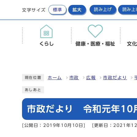
標準
拡大
読み上げ
読み上
文字サイズ
くらし
健康・医療・福祉
文化
ホーム
市政
広報
市政だより
現在位置
あしあと
市政だより 令和元年10月
[公開日：2019年10月10日]
[更新日：2021年1