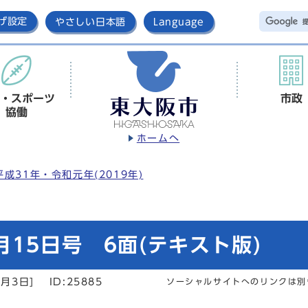
げ設定
やさしい日本語
Language
・スポーツ
市政
協働
ホームへ
平成31年・令和元年(2019年)
15日号 6面(テキスト版)
2月3日]
ID:25885
ソーシャルサイトへのリンクは別