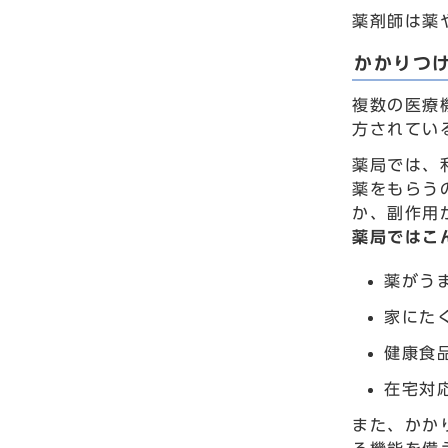
薬剤師は薬
かかりつ
複数の医療
方されてい
薬局では、
薬をもらう
か、副作用
薬局ではこ
薬がう
家にた
健康食
在宅対
また、かか