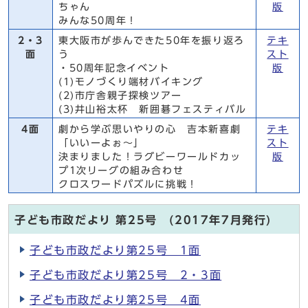
ちゃん
版
みんな50周年！
2・3
東大阪市が歩んできた50年を振り返ろ
テキ
面
う
スト
・50周年記念イベント
版
(1)モノづくり端材バイキング
(2)市庁舎親子探検ツアー
(3)井山裕太杯 新囲碁フェスティバル
4面
劇から学ぶ思いやりの心 吉本新喜劇
テキ
「いいーよぉ～」
スト
決まりました！ラグビーワールドカッ
版
プ1次リーグの組み合わせ
クロスワードパズルに挑戦！
子ども市政だより 第25号 (2017年7月発行)
子ども市政だより第25号 1面
子ども市政だより第25号 2・3面
子ども市政だより第25号 4面