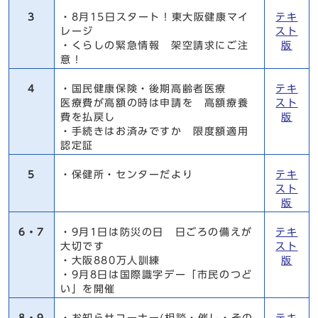
3
・8月15日スタート！東大阪健康マイ
テキ
レージ
スト
・くらしの緊急情報 架空請求にご注
版
意！
4
・国民健康保険・後期高齢者医療
テキ
医療費が高額の時は申請を 高額療養
スト
費を払戻し
版
・手続きはお済みですか 限度額適用
認定証
5
・保健所・センターだより
テキ
スト
版
6・7
・9月1日は防災の日 日ごろの備えが
テキ
大切です
スト
・大阪880万人訓練
版
・9月8日は国際識字デー「市民のつど
い」を開催
8・9
・お知らせコーナー(相談・催し・その
テキ