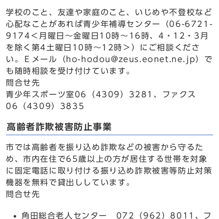
学校のこと、友達や家庭のこと、いじめや不登校など
心配なことがあれば青少年補導センター（06-6721-
9174＜月曜日～金曜日10時～16時、4・12・3月
を除く第4土曜日10時～12時＞）にご相談くださ
い。Ｅメール（ho-hodou@zeus.eonet.ne.jp）で
も随時相談を受け付けています。
問合せ先
青少年スポーツ室06（4309）3281、ファクス
06（4309）3835
高齢者詐欺被害防止事業
市では高齢者を振り込め詐欺などの被害から守るた
め、市内在住で65歳以上の方が居住する世帯を対象
に固定電話に取り付ける振り込め詐欺被害等防止対策
機器を無料で貸出ししています。
問合せ先
角田総合老人センター 072（962）8011、フ