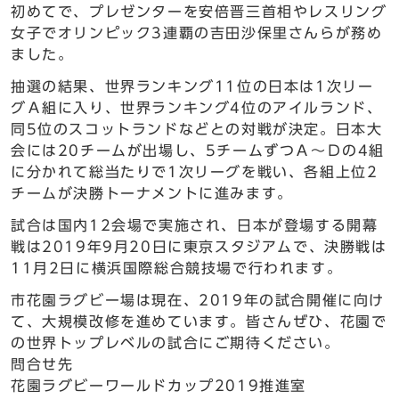
初めてで、プレゼンターを安倍晋三首相やレスリング
女子でオリンピック3連覇の吉田沙保里さんらが務め
ました。
抽選の結果、世界ランキング11位の日本は1次リー
グＡ組に入り、世界ランキング4位のアイルランド、
同5位のスコットランドなどとの対戦が決定。日本大
会には20チームが出場し、5チームずつＡ～Ｄの4組
に分かれて総当たりで1次リーグを戦い、各組上位2
チームが決勝トーナメントに進みます。
試合は国内12会場で実施され、日本が登場する開幕
戦は2019年9月20日に東京スタジアムで、決勝戦は
11月2日に横浜国際総合競技場で行われます。
市花園ラグビー場は現在、2019年の試合開催に向け
て、大規模改修を進めています。皆さんぜひ、花園で
の世界トップレベルの試合にご期待ください。
問合せ先
花園ラグビーワールドカップ2019推進室