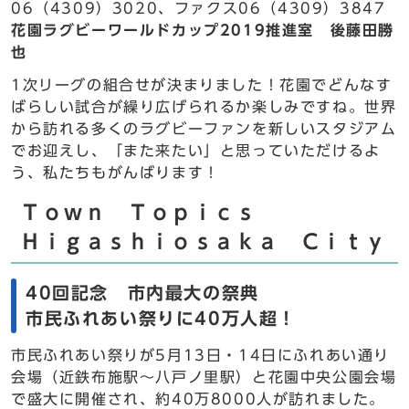
06（4309）3020、ファクス06（4309）3847
花園ラグビーワールドカップ2019推進室 後藤田勝
也
1次リーグの組合せが決まりました！花園でどんなす
ばらしい試合が繰り広げられるか楽しみですね。世界
から訪れる多くのラグビーファンを新しいスタジアム
でお迎えし、「また来たい」と思っていただけるよ
う、私たちもがんばります！
Ｔｏｗｎ Ｔｏｐｉｃｓ
Ｈｉｇａｓｈｉｏｓａｋａ Ｃｉｔｙ
40回記念 市内最大の祭典
市民ふれあい祭りに40万人超！
市民ふれあい祭りが5月13日・14日にふれあい通り
会場（近鉄布施駅～八戸ノ里駅）と花園中央公園会場
で盛大に開催され、約40万8000人が訪れました。