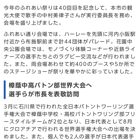
今年のふれあい祭りは40回目を記念して、本市の観
光大使で歌手の中村美律子さんが実行委員長を務め、
会場を盛り上げました。
ふれあい通り会場では、ハーレーを先頭に河内小阪駅
付近から布施駅前まで計44団体がパレード。花園中
央公園会場では、モノづくり体験コーナーや近鉄ライ
ナーズの選手たちとのラグビー交流などが行われまし
た。また、両会場あわせて約400のブースや5か所で
のステージショーが祭りを華やかに彩っていました。
樟蔭中高バトン部世界大会へ
選手らが市長を表敬訪問
3月に石川県で行われた全日本バトントワーリング選
手権大会で樟蔭中学校・高校バトントワリング部フリ
ースタイルチームが2位となり、日本代表として8月
にクロアチアで行われる世界選手権大会への出場を決
めました。また、個人でも2人の選手が日本代表選手