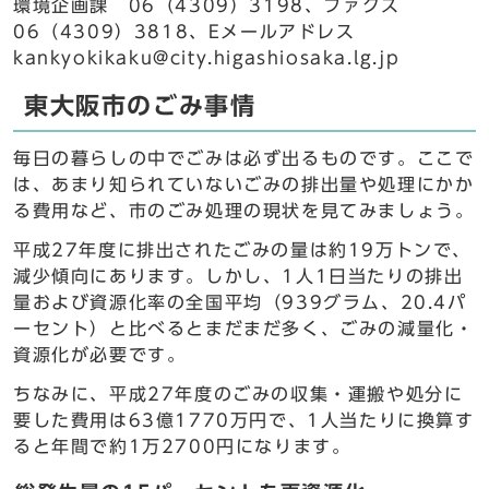
環境企画課 06（4309）3198、ファクス
06（4309）3818、Eメールアドレス
kankyokikaku@city.higashiosaka.lg.jp
東大阪市のごみ事情
毎日の暮らしの中でごみは必ず出るものです。ここで
は、あまり知られていないごみの排出量や処理にかか
る費用など、市のごみ処理の現状を見てみましょう。
平成27年度に排出されたごみの量は約19万トンで、
減少傾向にあります。しかし、1人1日当たりの排出
量および資源化率の全国平均（939グラム、20.4パ
ーセント）と比べるとまだまだ多く、ごみの減量化・
資源化が必要です。
ちなみに、平成27年度のごみの収集・運搬や処分に
要した費用は63億1770万円で、1人当たりに換算す
ると年間で約1万2700円になります。