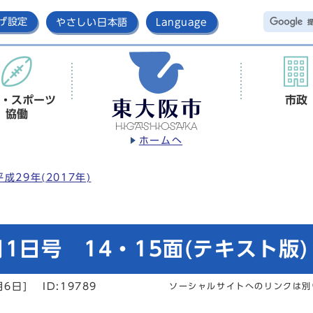
げ設定
やさしい日本語
Language
・スポーツ
市政
協働
ホームへ
平成29年(2017年)
1日号 14・15面(テキスト版)
月6日]
ID:19789
ソーシャルサイトへのリンクは別