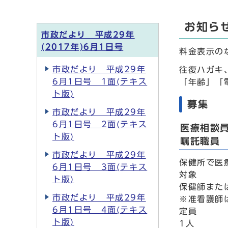
お知ら
市政だより 平成29年
(2017年)6月1日号
料金表示の
市政だより 平成29年
往復ハガキ
6月1日号 1面(テキス
「年齢」「
ト版)
募集
市政だより 平成29年
6月1日号 2面(テキス
医療相談
ト版)
嘱託職員
市政だより 平成29年
保健所で医
6月1日号 3面(テキス
対象
ト版)
保健師また
市政だより 平成29年
※准看護師
6月1日号 4面(テキス
定員
ト版)
1人