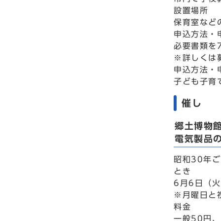
設置場所
保育室など
申込方法・
必要書類を
※詳しくは
申込方法・
子ども子育て
催し
郷土博物
電気製品
昭和30年
とき
6月6日（火
※月曜日と
料金
一般50円