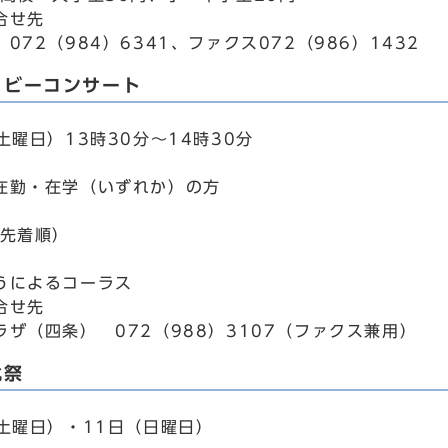
合せ先
072（984）6341、ファクス072（986）1432
ロビーコンサート
土曜日）13時30分～14時30分
在勤・在学（いずれか）の方
日先着順）
うによるコーラス
合せ先
ラザ（四条） 072（988）3107（ファクス兼用）
化祭
（土曜日）・11日（日曜日）