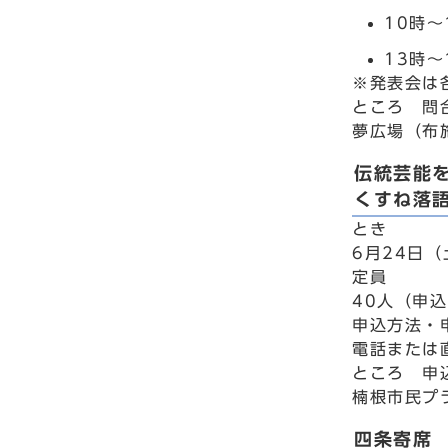
10時
13時
※発表会は
ところ 問
夢広場（布施
伝統芸能
くすね落
とき
6月24日（
定員
40人（申
申込方法・
電話または
ところ 申
楠根市民プラ
四条寄席