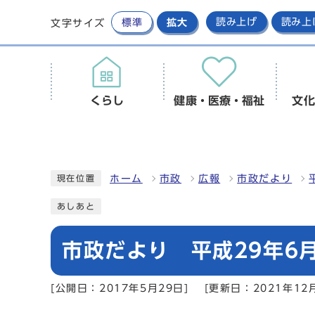
標準
拡大
読み上げ
読み上
文字サイズ
くらし
健康・医療・福祉
文化
ホーム
市政
広報
市政だより
現在位置
あしあと
市政だより 平成29年6月
[公開日：2017年5月29日]
[更新日：2021年12