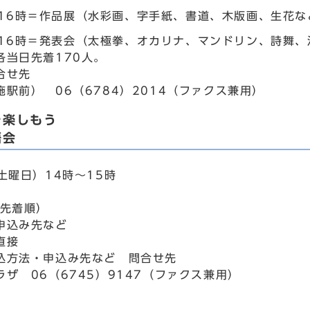
～16時＝作品展（水彩画、字手紙、書道、木版画、生花な
～16時＝発表会（太極拳、オカリナ、マンドリン、詩舞
各当日先着170人。
合せ先
駅前） 06（6784）2014（ファクス兼用）
を楽しもう
語会
土曜日）14時～15時
込先着順）
申込み先など
直接
込方法・申込み先など 問合せ先
ザ 06（6745）9147（ファクス兼用）