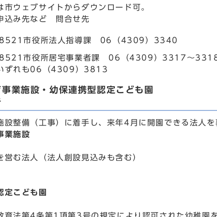
は市ウェブサイトからダウンロード可。
申込み先など 問合せ先
-8521市役所法人指導課 06（4309）3340
-8521市役所居宅事業者課 06（4309）3317～331
ずれも06（4309）3813
育事業施設・幼保連携型認定こども園
者
施設整備（工事）に着手し、来年4月に開園できる法人を
事業施設
を営む法人（法人創設見込みも含む）
認定こども園
教育法第4条第1項第3号の規定により認可された幼稚園