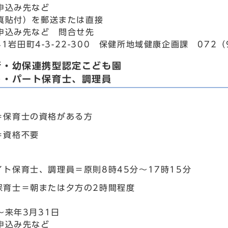
申込み先など
真貼付）を郵送または直接
申込み先など 問合せ先
941岩田町4-3-22-300 保健所地域健康企画課 072（
所・幼保連携型認定こども園
ト・パート保育士、調理員
＝保育士の資格がある方
＝資格不要
イト保育士、調理員＝原則8時45分～17時15分
保育士＝朝または夕方の2時間程度
～来年3月31日
申込み先など