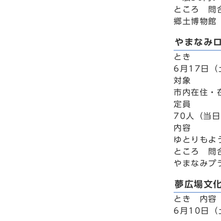
ところ 問
郷土博物館 
やまなみ
とき
6月17日（
対象
市内在住・
定員
70人（当
内容
ゆとりもよ
ところ 問
やまなみプ
夢広場文
とき 内容
6月10日