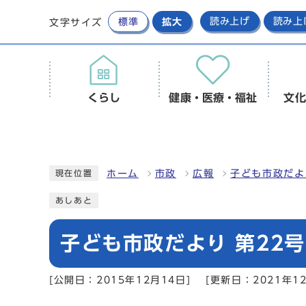
標準
拡大
読み上げ
読み上
文字サイズ
くらし
健康・医療・福祉
文化
ホーム
市政
広報
子ども市政だよ
現在位置
あしあと
子ども市政だより 第22号 
[公開日：2015年12月14日]
[更新日：2021年12