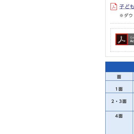
子ども
※ダウ
面
1面
2・3面
4面