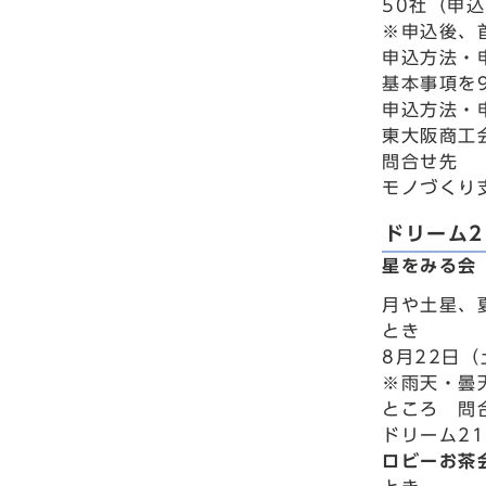
50社（申
※申込後、
申込方法・
基本事項を
申込方法・
東大阪商工会
問合せ先
モノづくり支
ドリーム2
星をみる会
月や土星、
とき
8月22日（
※雨天・曇
ところ 問
ドリーム21
ロビーお茶