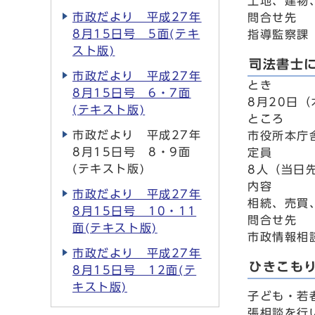
土地、建物
市政だより 平成27年
問合せ先
8月15日号 5面(テキ
指導監察課 
スト版)
司法書士
市政だより 平成27年
とき
8月15日号 6・7面
8月20日（
(テキスト版)
ところ
市政だより 平成27年
市役所本庁
8月15日号 8・9面
定員
(テキスト版)
8人（当日
内容
市政だより 平成27年
相続、売買
8月15日号 10・11
問合せ先
面(テキスト版)
市政情報相談
市政だより 平成27年
ひきこも
8月15日号 12面(テ
キスト版)
子ども・若
張相談を行