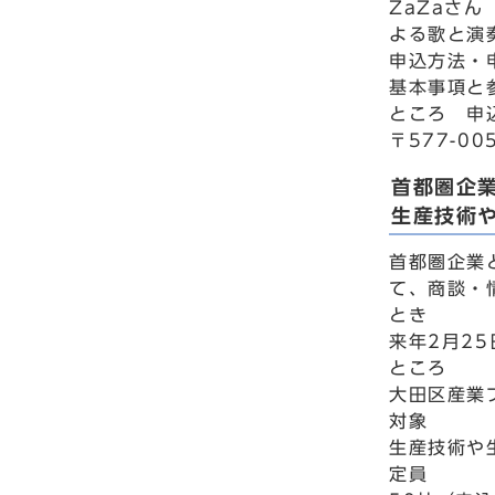
ZaZaさ
よる歌と演
申込方法・
基本事項と
ところ 申
〒577-0
首都圏企
生産技術
首都圏企業
て、商談・
とき
来年2月25
ところ
大田区産業
対象
生産技術や
定員