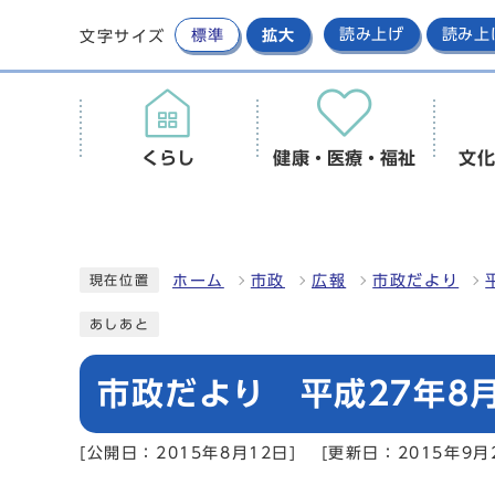
標準
拡大
読み上げ
読み上
文字サイズ
くらし
健康・医療・福祉
文化
ホーム
市政
広報
市政だより
現在位置
あしあと
市政だより 平成27年8月
[公開日：2015年8月12日]
[更新日：2015年9月