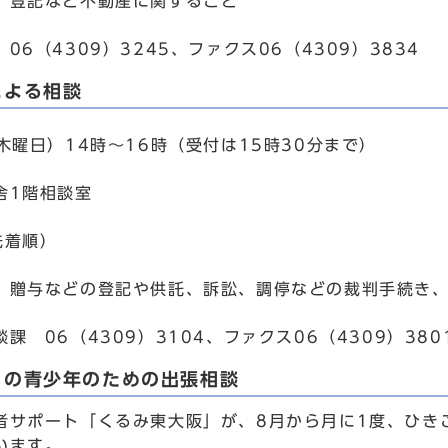
、登記など不動産に関すること
06（4309）3245、ファクス06（4309）3834
による相談
木曜日）14時～16時（受付は15時30分まで）
舎1階相談室
先着順）
、贈与などの登記や供託、訴訟、調停などの裁判手続き
課 06（4309）3104、ファクス06（4309）380
りの青少年のための出張相談
者サポート「くるみ東大阪」が、8月から月に1度、ひき
います。