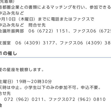
込先着順）
首都圏企業との書類によるマッチングを行い、参加でき
申込み先など
9月10日（木曜日）までに電話またはファクスで
申込み先など 問合せ先
議所振興部 06（6722）1151、ファクス06（672
援室 06（4309）3177、ファクス06（4309）38
1の催し
夏の星座を観察します。
土曜日）19時～20時30分
天時は中止。小学生以下のみの参加不可。申込不要。
合せ先
 072（962）0211、ファクス072（962）0810
会