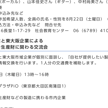
ん（ボーカル）、山本佳史さん（ギター）、中村尚美さん
奏
申込み先など
参加希望人数、全員の氏名・性別を8月22日（土曜日）
込方法・申込み先など 問合せ先
056長堂1-17-29 社会教育センター 06（6789）41
業と東大阪企業による
や生産財に関わる交流会
と東大阪市域企業が個別に面談し、「自社が提供したい
情報交換を行います。1人分の交通費を補助します。
日（木曜日）13時～16時
プラザPiO（東京都大田区南蒲田1）
生産財などの製造に携わる市内企業