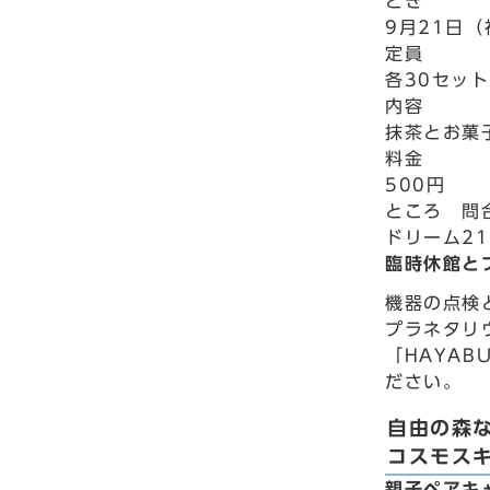
とき
9月21日（
定員
各30セッ
内容
抹茶とお菓
料金
500円
ところ 問
ドリーム21
臨時休館と
機器の点検
プラネタリ
「HAYAB
ださい。
自由の森
コスモス
親子ペアキ