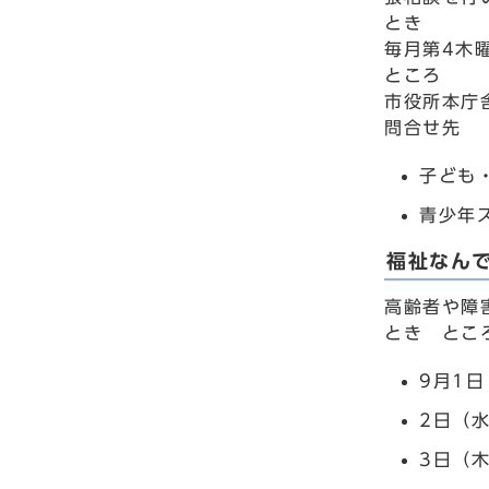
とき
毎月第4木曜
ところ
市役所本庁
問合せ先
子ども・
青少年ス
福祉なん
高齢者や障
とき とこ
9月1
2日（
3日（