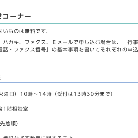
せコーナー
ないものは無料です。
、ハガキ、ファクス、Ｅメールで申し込む場合は、「行
電話・ファクス番号」の基本事項を書いてそれぞれの申
談
火曜日）10時～14時（受付は13時30分まで）
舎1階相談室
日先着順）