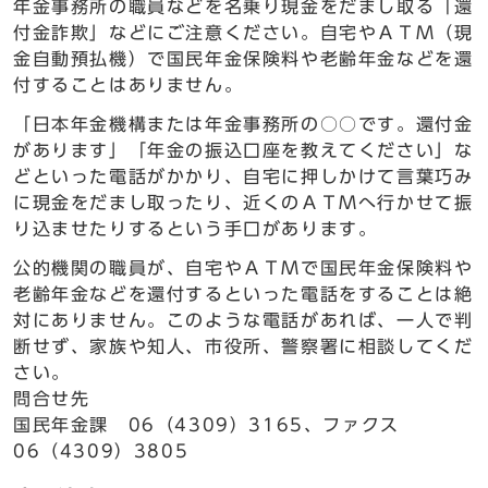
年金事務所の職員などを名乗り現金をだまし取る「還
付金詐欺」などにご注意ください。自宅やＡＴＭ（現
金自動預払機）で国民年金保険料や老齢年金などを還
付することはありません。
「日本年金機構または年金事務所の○○です。還付金
があります」「年金の振込口座を教えてください」な
どといった電話がかかり、自宅に押しかけて言葉巧み
に現金をだまし取ったり、近くのＡＴＭへ行かせて振
り込ませたりするという手口があります。
公的機関の職員が、自宅やＡＴＭで国民年金保険料や
老齢年金などを還付するといった電話をすることは絶
対にありません。このような電話があれば、一人で判
断せず、家族や知人、市役所、警察署に相談してくだ
さい。
問合せ先
国民年金課 06（4309）3165、ファクス
06（4309）3805