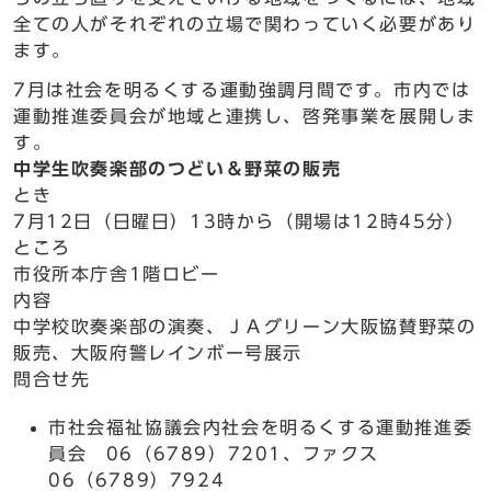
全ての人がそれぞれの立場で関わっていく必要があり
ます。
7月は社会を明るくする運動強調月間です。市内では
運動推進委員会が地域と連携し、啓発事業を展開しま
す。
中学生吹奏楽部のつどい＆野菜の販売
とき
7月12日（日曜日）13時から（開場は12時45分）
ところ
市役所本庁舎1階ロビー
内容
中学校吹奏楽部の演奏、ＪＡグリーン大阪協賛野菜の
販売、大阪府警レインボー号展示
問合せ先
市社会福祉協議会内社会を明るくする運動推進委
員会 06（6789）7201、ファクス
06（6789）7924